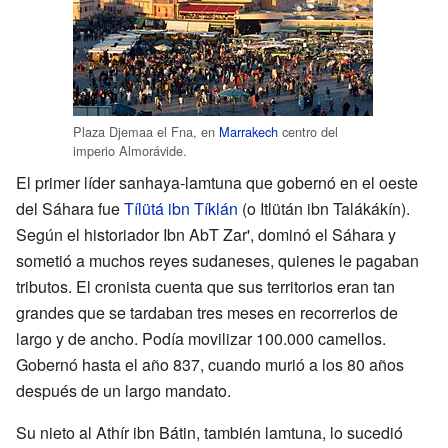
Plaza Djemaa el Fna, en
Marrakech
centro del
imperio Almorávide.
El primer líder sanhaya-lamtuna que gobernó en el oeste
del Sáhara fue
Tílütá ibn Tíklán
(o Itlütán ibn Talákákín).
Según el historiador Ibn AbT Zar', dominó el Sáhara y
sometió a muchos reyes sudaneses, quienes le pagaban
tributos. El cronista cuenta que sus territorios eran tan
grandes que se tardaban tres meses en recorrerlos de
largo y de ancho. Podía movilizar 100.000 camellos.
Gobernó hasta el año 837, cuando murió a los 80 años
después de un largo mandato.
Su nieto al Athír ibn Bátin, también lamtuna, lo sucedió