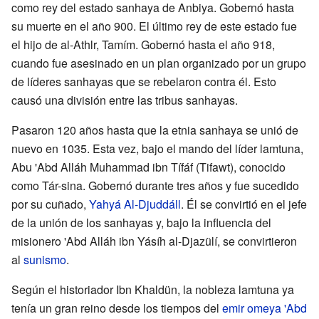
como rey del estado sanhaya de Anbiya. Gobernó hasta
su muerte en el año 900. El último rey de este estado fue
el hijo de al-Athlr, Tamím. Gobernó hasta el año 918,
cuando fue asesinado en un plan organizado por un grupo
de líderes sanhayas que se rebelaron contra él. Esto
causó una división entre las tribus sanhayas.
Pasaron 120 años hasta que la etnia sanhaya se unió de
nuevo en 1035. Esta vez, bajo el mando del líder lamtuna,
Abu 'Abd Alláh Muhammad ibn Tífáf (Tifawt), conocido
como Tár-sina. Gobernó durante tres años y fue sucedido
por su cuñado,
Yahyá Al-Djuddáll
. Él se convirtió en el jefe
de la unión de los sanhayas y, bajo la influencia del
misionero 'Abd Alláh ibn Yásíh al-Djazülí, se convirtieron
al
sunismo
.
Según el historiador Ibn Khaldün, la nobleza lamtuna ya
tenía un gran reino desde los tiempos del
emir omeya 'Abd