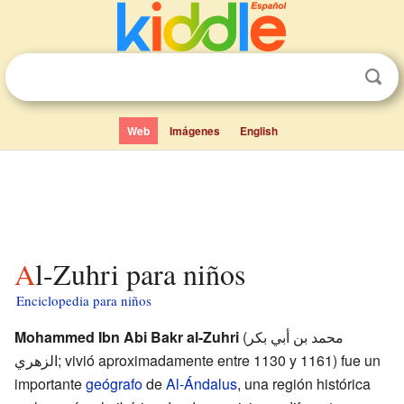
Web
Imágenes
English
Al-Zuhri para niños
Enciclopedia para niños
Mohammed Ibn Abi Bakr al-Zuhri
(محمد بن أبي بكر
الزهري; vivió aproximadamente entre 1130 y 1161) fue un
importante
geógrafo
de
Al-Ándalus
, una región histórica