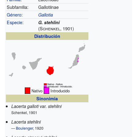
Subfamilia:
Gallotiinae
Género
:
Gallotia
Especie
:
G. stehlini
(Schenkel, 1901)
Distribución
Nativo
Introducido
Sinonimia
var.
Lacerta galloti
stehlini
Schenkel, 1901
Lacerta stehlini
—
Boulenger
, 1920