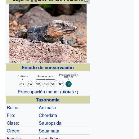
Estado de conservación
Preocupación menor
(
UICN 3.1
)
Taxonomía
Reino
:
Animalia
Filo
:
Chordata
Clase
:
Sauropsida
Orden
:
Squamata
Familia
:
Lacertidae