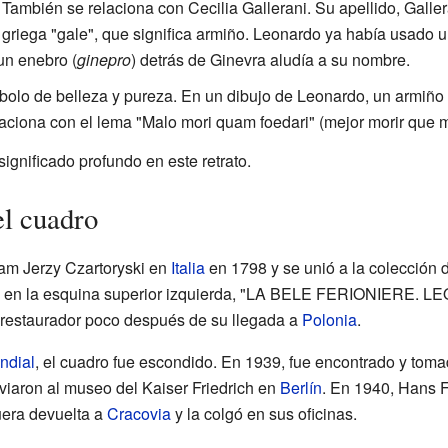
También se relaciona con Cecilia Gallerani. Su apellido, Galler
griega "gale", que significa armiño. Leonardo ya había usado u
un enebro (
ginepro
) detrás de Ginevra aludía a su nombre.
olo de belleza y pureza. En un dibujo de Leonardo, un armiño 
laciona con el lema "Malo mori quam foedari" (mejor morir que m
 significado profundo en este retrato.
el cuadro
dam Jerzy Czartoryski en
Italia
en 1798 y se unió a la colección d
n en la esquina superior izquierda, "LA BELE FERIONIERE. L
restaurador poco después de su llegada a
Polonia
.
ndial
, el cuadro fue escondido. En 1939, fue encontrado y tom
viaron al museo del Kaiser Friedrich en
Berlín
. En 1940, Hans F
fuera devuelta a
Cracovia
y la colgó en sus oficinas.