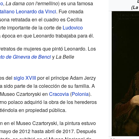
no
,
La dama con l'ermellino
) es una famosa
(La
italiano
Leonardo da Vinci
. Fue creada
ona retratada en el cuadro es Cecilia
rte importante de la corte de
Ludovico
la época en que Leonardo trabajaba para él.
 retratos de mujeres que pintó Leonardo. Los
to de Ginevra de Benci
y
La Belle
les del
siglo XVIII
por el príncipe Adam Jerzy
 sido parte de la colección de su familia. A
l Museo Czartoryski en
Cracovia
(
Polonia
).
rno polaco adquirió la obra de los herederos
rtiéndola en propiedad pública.
n en el Museo Czartoryski, la pintura estuvo
 mayo de 2012 hasta abril de 2017. Después