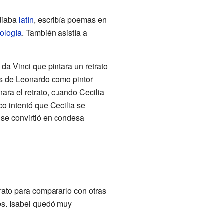
udiaba
latín
, escribía poemas en
eología
. También asistía a
da Vinci que pintara un retrato
os de Leonardo como pintor
nara el retrato, cuando Cecilia
o intentó que Cecilia se
 se convirtió en condesa
etrato para compararlo con otras
ués. Isabel quedó muy