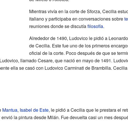
Mientras vivía en la corte de Sforza, Cecilia est
italiano y participaba en conversaciones sobre
t
reuniones donde se discutía
filosofía
.
Alrededor de 1490, Ludovico le pidió a Leonardo 
de Cecilia. Este fue uno de los primeros encarg
oficial de la corte. Poco después de que se termi
n Ludovico, llamado Cesare, que nació en mayo de 1491. Ludovic
mente ella se casó con Ludovico Carminati de Brambilla. Cecilia
de
Mantua
,
Isabel de Este
, le pidió a Cecilia que le prestara el r
 y envió la pintura desde Milán. Fue devuelta casi un mes desp