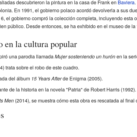
s aliadas descubrieron la pintura en la casa de Frank en
Baviera
.
onia. En 1991, el gobierno polaco acordó devolverla a sus dueñ
6, el gobierno compró la colección completa, incluyendo esta o
n público. Desde entonces, se ha exhibido en el museo de la f
 en la cultura popular
spiró una parodia llamada
Mujer sosteniendo un hurón
en la seri
) trata sobre el robo de este cuadro.
tada del álbum
15 Years After
de Enigma (2005).
te de la historia en la novela "Patria" de Robert Harris (1992).
ts Men
(2014), se muestra cómo esta obra es rescatada al final
es