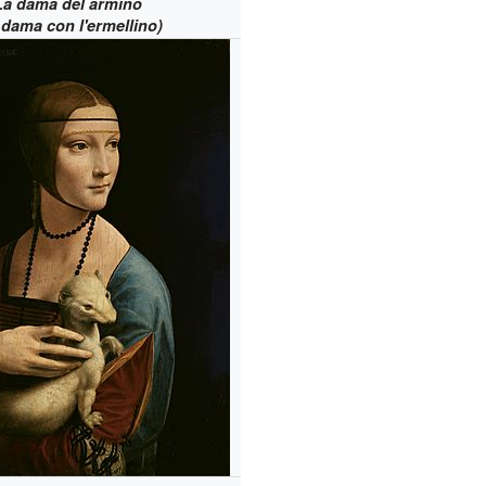
La dama del armiño
 dama con l'ermellino)