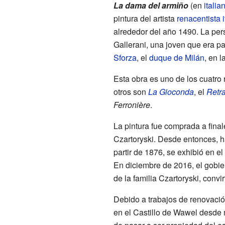
La dama del armiño
(en
italia
pintura del artista
renacentista
alrededor del año 1490. La pers
Gallerani, una joven que era pa
Sforza
, el
duque de Milán
, en 
Esta obra es uno de los cuatro
otros son
La Gioconda
, el
Retra
Ferronière
.
La pintura fue comprada a fina
Czartoryski. Desde entonces, ha
partir de 1876, se exhibió en e
En diciembre de 2016, el gobie
de la familia Czartoryski, convi
Debido a trabajos de renovació
en el Castillo de Wawel desde