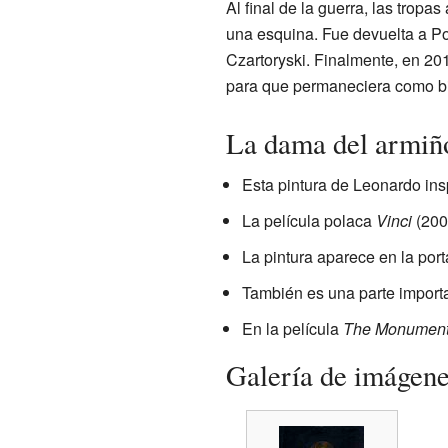
Al final de la guerra, las tropa
una esquina. Fue devuelta a Pol
Czartoryski. Finalmente, en 201
para que permaneciera como bie
La dama del armiño
Esta pintura de Leonardo in
La película polaca
Vinci
(2004
La pintura aparece en la por
También es una parte importan
En la película
The Monumen
Galería de imágen