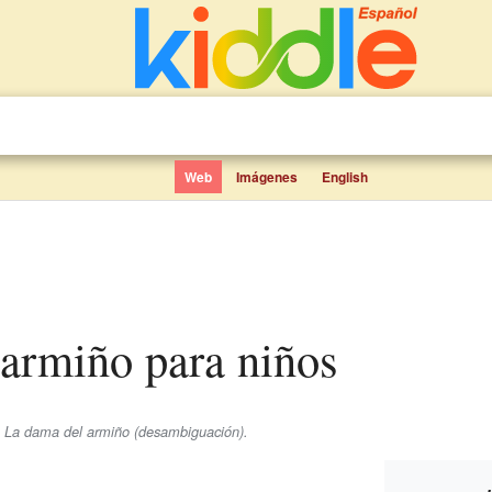
Web
Imágenes
English
 armiño para niños
e La dama del armiño (desambiguación).