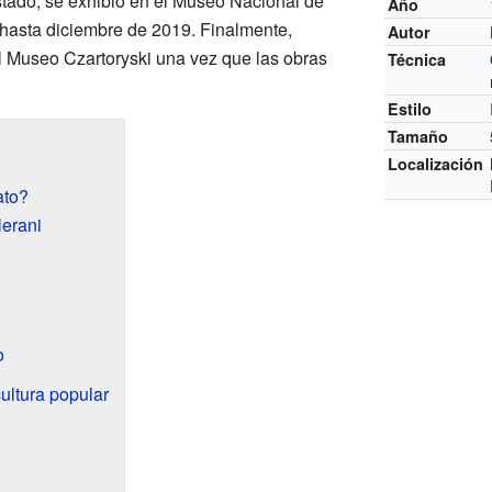
stado, se exhibió en el Museo Nacional de
Año
asta diciembre de 2019. Finalmente,
Autor
el Museo Czartoryski una vez que las obras
Técnica
Estilo
Tamaño
Localización
ato?
lerani
o
ultura popular