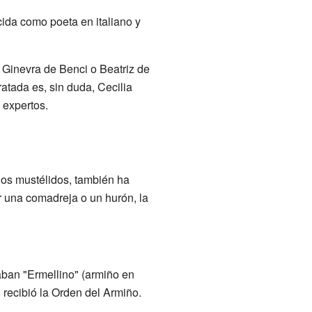
cida como poeta en italiano y
Ginevra de Benci o Beatriz de
ratada es, sin duda, Cecilia
 expertos.
los mustélidos, también ha
 una comadreja o un hurón, la
aban "Ermellino" (armiño en
 recibió la Orden del Armiño.