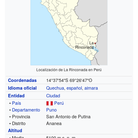
La
Rinconada
Localización de La Rinconada en Perú
14°37′54″S
69°26′47″O
Coordenadas
Quechua
,
español
,
aimara
Idioma oficial
Ciudad
Entidad
•
País
Perú
•
Departamento
Puno
• Provincia
San Antonio de Putina
• Distrito
Ananea
Altitud
• Media
5100 m s. n. m.