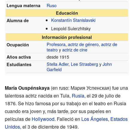
Ruso
Lengua materna
Educación
Konstantín Stanislavski
Alumna de
Leopold Sulerzhitsky
Información profesional
Profesora
,
actriz de género
,
actriz de
Ocupación
teatro
y
actriz de cine
desde 1915
Años activa
Stella Adler
,
Lee Strasberg
y
John
Estudiantes
Garfield
María Ouspénskaya
(en ruso: Мария Успенская) fue una
talentosa actriz nacida en Tula,
Rusia
, el 29 de julio de
1876. Se hizo famosa por su trabajo en el teatro en Rusia
cuando era joven y, más tarde, por sus papeles en
películas de
Hollywood
. Falleció en
Los Ángeles
,
Estados
Unidos
, el 3 de diciembre de 1949.