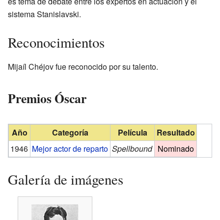
es tema de debate entre los expertos en actuación y el
sistema Stanislavski.
Reconocimientos
Mijaíl Chéjov fue reconocido por su talento.
Premios Óscar
Año
Categoría
Película
Resultado
1946
Mejor actor de reparto
Spellbound
Nominado
Galería de imágenes