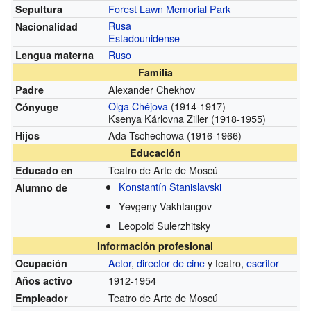
Forest Lawn Memorial Park
Sepultura
Rusa
Nacionalidad
Estadounidense
Ruso
Lengua materna
Familia
Alexander Chekhov
Padre
Olga Chéjova
(1914-1917)
Cónyuge
Ksenya Kárlovna Ziller
(1918-1955)
Ada Tschechowa
(1916-1966)
Hijos
Educación
Teatro de Arte de Moscú
Educado en
Konstantín Stanislavski
Alumno de
Yevgeny Vakhtangov
Leopold Sulerzhitsky
Información profesional
Actor
,
director de cine
y teatro,
escritor
Ocupación
1912-1954
Años activo
Teatro de Arte de Moscú
Empleador