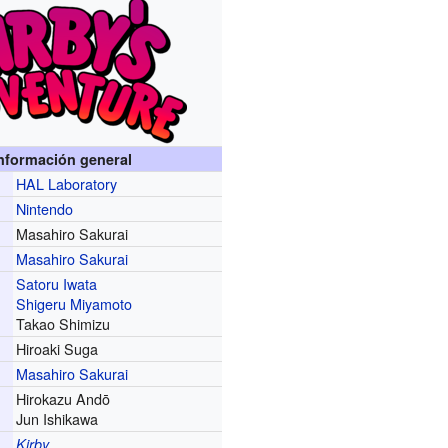
nformación general
HAL Laboratory
r
Nintendo
Masahiro Sakurai
Masahiro Sakurai
Satoru Iwata
Shigeru Miyamoto
Takao Shimizu
Hiroaki Suga
Masahiro Sakurai
Hirokazu Andō
Jun Ishikawa
Kirby