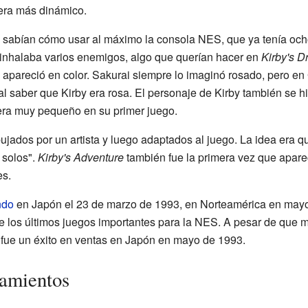
uera más dinámico.
 sabían cómo usar al máximo la consola NES, que ya tenía ocho
i inhalaba varios enemigos, algo que querían hacer en
Kirby's 
y apareció en color. Sakurai siempre lo imaginó rosado, pero e
 al saber que Kirby era rosa. El personaje de Kirby también se 
era muy pequeño en su primer juego.
ujados por un artista y luego adaptados al juego. La idea era q
 solos".
Kirby's Adventure
también fue la primera vez que apare
es.
ndo
en Japón el 23 de marzo de 1993, en Norteamérica en mayo
e los últimos juegos importantes para la NES. A pesar de que
 fue un éxito en ventas en Japón en mayo de 1993.
zamientos