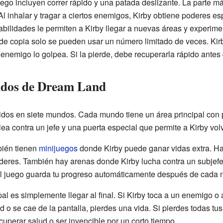
go incluyen correr rápido y una patada deslizante. La parte má
Al inhalar y tragar a ciertos enemigos, Kirby obtiene poderes e
bilidades le permiten a Kirby llegar a nuevas áreas y experimen
e copia solo se pueden usar un número limitado de veces. Kirb
n enemigo lo golpea. Si la pierde, debe recuperarla rápido ante
ndos de Dream Land
tidos en siete mundos. Cada mundo tiene un área principal con 
ea contra un jefe y una puerta especial que permite a Kirby vol
bién tienen
minijuegos
donde Kirby puede ganar vidas extra. 
oderes. También hay arenas donde Kirby lucha contra un subjefe
 El juego guarda tu progreso automáticamente después de cada n
pal es simplemente llegar al final. Si Kirby toca a un enemigo o 
d o se cae de la pantalla, pierdes una vida. Si pierdes todas tus
uperar salud o ser invencible por un corto tiempo.