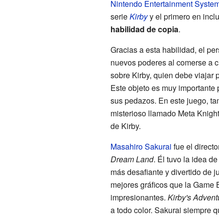
Nintendo Entertainment Syste
serie
Kirby
y el primero en inclu
habilidad de copia
.
Gracias a esta habilidad, el pe
nuevos poderes al comerse a cie
sobre Kirby, quien debe viajar 
Este objeto es muy importante
sus pedazos. En este juego, t
misterioso llamado Meta Knight
de Kirby.
Masahiro Sakurai
fue el directo
Dream Land
. Él tuvo la idea d
más desafiante y divertido de 
mejores gráficos que la Game 
impresionantes.
Kirby's Advent
a todo color. Sakurai siempre q