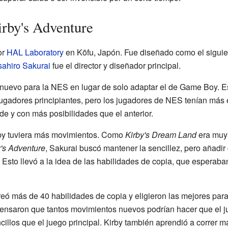
irby's Adventure
or
HAL Laboratory
en Kōfu, Japón. Fue diseñado como el sigui
ahiro Sakurai
fue el director y diseñador principal.
 nuevo para la NES en lugar de solo adaptar el de Game Boy. E
gadores principiantes, pero los jugadores de NES tenían más e
 y con más posibilidades que el anterior.
rby tuviera más movimientos. Como
Kirby's Dream Land
era muy 
y's Adventure
, Sakurai buscó mantener la sencillez, pero añadir
. Esto llevó a la idea de las habilidades de copia, que esperab
eó más de 40 habilidades de copia y eligieron las mejores para 
nsaron que tantos movimientos nuevos podrían hacer que el jue
illos que el juego principal. Kirby también aprendió a correr m