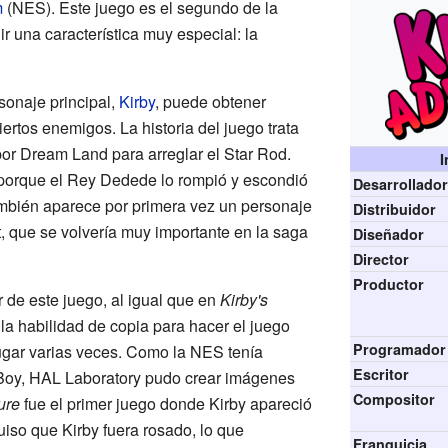
m
(NES). Este juego es el segundo de la
ir una característica muy especial: la
rsonaje principal,
Kirby
, puede obtener
rtos enemigos. La historia del juego trata
por Dream Land para arreglar el Star Rod.
I
 porque el Rey Dedede lo rompió y escondió
Desarrollado
ambién aparece por primera vez un personaje
Distribuidor
, que se volvería muy importante en la saga
Diseñador
Director
Productor
r de este juego, al igual que en
Kirby's
e la habilidad de copia para hacer el juego
Programador
jugar varias veces. Como la NES tenía
Escritor
Boy, HAL Laboratory pudo crear imágenes
Compositor
ure
fue el primer juego donde Kirby apareció
uiso que Kirby fuera rosado, lo que
Franquicia