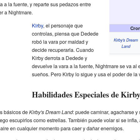
a a la fuente, y reparte sus pedazos entre
er a Nightmare.
Kirby
, el personaje que
Cron
controlas, piensa que Dedede
Kirby's Dream
robó la vara por maldad y
Land
decide recuperarla. Cuando
Kirby derrota a Dedede y
devuelve la vara a la fuente, Nightmare se va al
sueños. Pero Kirby lo sigue y usa el poder de la 
Habilidades Especiales de Kirb
os básicos de
Kirby's Dream Land
: puede caminar, agacharse y s
uego escupirlos como estrellas. También puede volar si se infla
l aire en cualquier momento para caer y dañar enemigos.