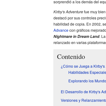
sorprendió a los demás del equ
Kirby's Adventure
fue muy bien r
destacó por sus controles preci
habilidad de copia. En 2002, s
Advance
con gráficos mejorado
Nightmare in Dream Land
. L
relanzado en varias plataformas
Contenido
¿Cómo se Juega a Kirby's
Habilidades Especiale
Explorando los Mund
El Desarrollo de Kirby's A
Versiones y Relanzamient