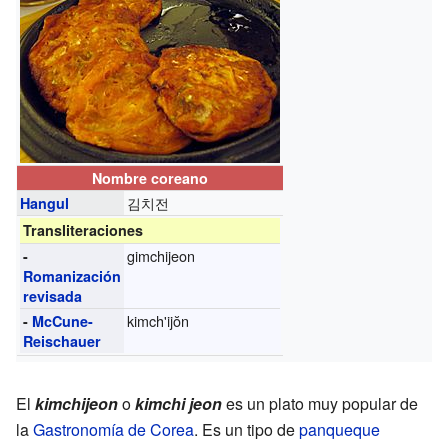
Nombre coreano
김치전
Hangul
Transliteraciones
gimchijeon
-
Romanización
revisada
kimch'ijŏn
-
McCune-
Reischauer
El
kimchijeon
o
kimchi jeon
es un plato muy popular de
la
Gastronomía de Corea
. Es un tipo de
panqueque