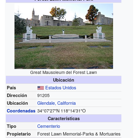
Great Mausoleum del Forest Lawn
Ubicación
Estados Unidos
País
91205
Dirección
Glendale, California
Ubicación
34°07′27″N
118°14′31″O
Coordenadas
Características
Cementerio
Tipo
Forest Lawn Memorial-Parks & Mortuaries
Propietario