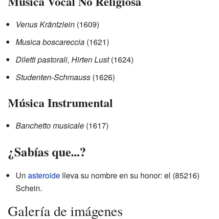
Música Vocal No Religiosa
Venus Kräntzlein
(1609)
Musica boscareccia
(1621)
Diletti pastorali, Hirten Lust
(1624)
Studenten-Schmauss
(1626)
Música Instrumental
Banchetto musicale
(1617)
¿Sabías que...?
Un
asteroide
lleva su nombre en su honor: el (85216)
Schein.
Galería de imágenes