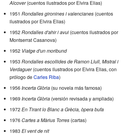
Alcover
(cuentos ilustrados por Elvira Elias)
1951
Rondalles gironines i valencianes
(cuentos
ilustrados por Elvira Elias)
1952
Rondalles d'ahir i avui
(cuentos ilustrados por
Montserrat Casanova)
1952
Viatge d'un moribund
1953
Rondalles escollides de Ramon Llull, Mistral i
Verdaguer
(cuentos ilustrados por Elvira Elias, con
prólogo de
Carles Riba
)
1956
Incerta Glòria
(su novela más famosa)
1969
Incerta Glòria
(versión revisada y ampliada)
1972
En Tirant lo Blanc a Grècia, òpera bufa
1976
Cartes a Màrius Torres
(cartas)
1983
El vent de nit