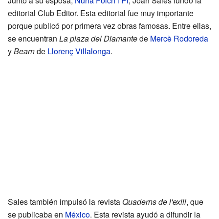
Junto a su esposa,
Núria Folch i Pi
, Joan Sales fundó la
editorial Club Editor. Esta editorial fue muy importante
porque publicó por primera vez obras famosas. Entre ellas,
se encuentran
La plaza del Diamante
de
Mercè Rodoreda
y
Bearn
de
Llorenç Villalonga
.
Sales también impulsó la revista
Quaderns de l'exili
, que
se publicaba en
México
. Esta revista ayudó a difundir la