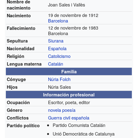
Nombre de
Joan Sales i Vallès
nacimiento
19 de noviembre de 1912
Nacimiento
Barcelona
12 de noviembre de 1983
Fallecimiento
Barcelona
Siurana
Sepultura
Española
Nacionalidad
Catolicismo
Religión
Catalán
Lengua materna
Familia
Núria Folch
Cónyuge
Núria Sales
Hijos
Información profesional
Escritor, poeta, editor
Ocupación
novela
poesía
Género
Guerra civil española
Conflictos
Partido Comunista Catalán
Partido político
Unió Democràtica de Catalunya