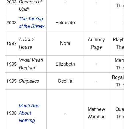
2003
Duchess of
-
-
Theat
Malfi
The Taming
2003
Petruchio
-
-
of the Shrew
A Doll's
Anthony
Playho
1997
Nora
House
Page
Theat
Vivat! Vivat!
Merma
1995
Elizabeth
-
Regina!
Theat
Royal C
1995
Simpatico
Cecilia
-
Theat
Much Ado
Matthew
Queen
1993
About
-
Warchus
Theat
Nothing