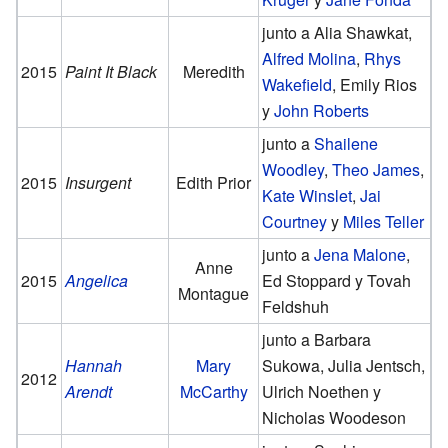
junto a Alia Shawkat,
Alfred Molina
,
Rhys
2015
Paint It Black
Meredith
Wakefield
, Emily Rios
y
John Roberts
junto a
Shailene
Woodley
,
Theo James
,
2015
Insurgent
Edith Prior
Kate Winslet
,
Jai
Courtney
y
Miles Teller
junto a
Jena Malone
,
Anne
2015
Angelica
Ed Stoppard y Tovah
Montague
Feldshuh
junto a Barbara
Hannah
Mary
Sukowa, Julia Jentsch,
2012
Arendt
McCarthy
Ulrich Noethen y
Nicholas Woodeson