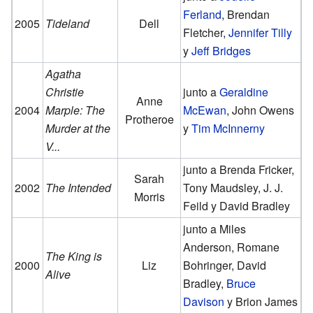
Ferland
, Brendan
2005
Tideland
Dell
Fletcher,
Jennifer Tilly
y
Jeff Bridges
Agatha
Christie
junto a
Geraldine
Anne
2004
Marple: The
McEwan
, John Owens
Protheroe
Murder at the
y
Tim McInnerny
V...
junto a Brenda Fricker,
Sarah
2002
The Intended
Tony Maudsley, J. J.
Morris
Feild y David Bradley
junto a Miles
Anderson, Romane
The King is
2000
Liz
Bohringer, David
Alive
Bradley,
Bruce
Davison
y Brion James