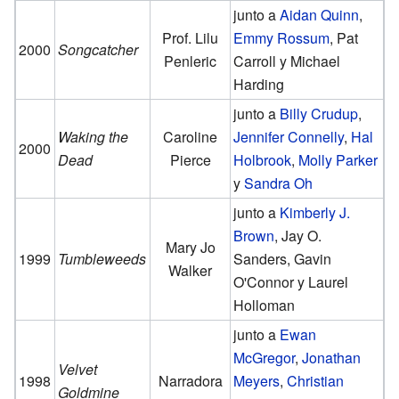
junto a
Aidan Quinn
,
Prof. Lilu
Emmy Rossum
, Pat
2000
Songcatcher
Penleric
Carroll y Michael
Harding
junto a
Billy Crudup
,
Waking the
Caroline
Jennifer Connelly
,
Hal
2000
Dead
Pierce
Holbrook
,
Molly Parker
y
Sandra Oh
junto a
Kimberly J.
Brown
, Jay O.
Mary Jo
1999
Tumbleweeds
Sanders, Gavin
Walker
O'Connor y Laurel
Holloman
junto a
Ewan
McGregor
,
Jonathan
Velvet
1998
Narradora
Meyers
,
Christian
Goldmine