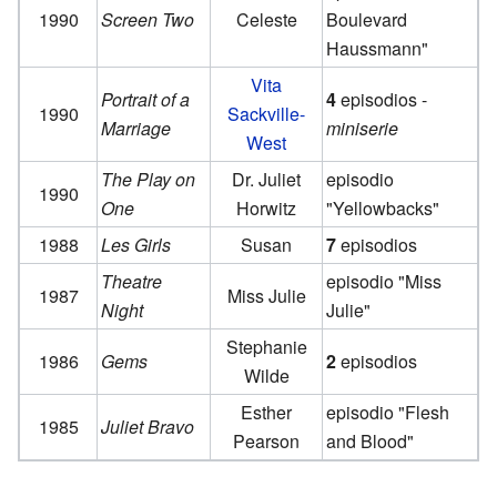
1990
Screen Two
Celeste
Boulevard
Haussmann"
Vita
Portrait of a
4
episodios -
1990
Sackville-
Marriage
miniserie
West
The Play on
Dr. Juliet
episodio
1990
One
Horwitz
"Yellowbacks"
1988
Les Girls
Susan
7
episodios
Theatre
episodio "Miss
1987
Miss Julie
Night
Julie"
Stephanie
1986
Gems
2
episodios
Wilde
Esther
episodio "Flesh
1985
Juliet Bravo
Pearson
and Blood"