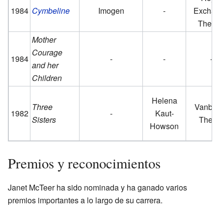
1984
Cymbeline
Imogen
-
Exchan
Theat
Mother
Courage
1984
-
-
-
and her
Children
Helena
Three
Vanbru
1982
-
Kaut-
Sisters
Thear
Howson
Premios y reconocimientos
Janet McTeer ha sido nominada y ha ganado varios
premios importantes a lo largo de su carrera.