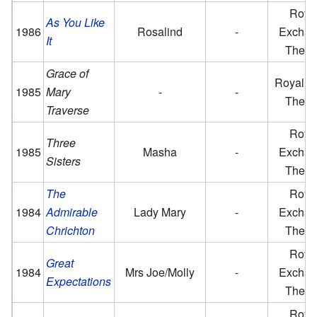
Roya
As You Like
1986
Rosalind
-
Exchan
It
Theat
Grace of
Royal C
1985
Mary
-
-
Theat
Traverse
Roya
Three
1985
Masha
-
Exchan
Sisters
Theat
The
Roya
1984
Admirable
Lady Mary
-
Exchan
Chrichton
Theat
Roya
Great
1984
Mrs Joe/Molly
-
Exchan
Expectations
Theat
Roya