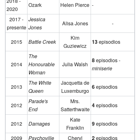
2018 -
Ozark
Helen Pierce
-
2020
2017 -
Jessica
Alisa Jones
-
presente
Jones
Kim
2015
Battle Creek
13
episodios
Guziewicz
The
8
episodios -
2014
Honourable
Julia Walsh
miniserie
Woman
The White
Jacquetta de
2013
6
episodios
Queen
Luxemburgo
Parade's
Mrs.
2012
4
episodios
End
Satterthwaite
Kate
2012
Damages
9
episodios
Franklin
2009
Psychoville
Cheryl
2
episodios