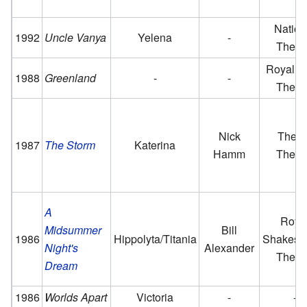
Nation
1992
Uncle Vanya
Yelena
-
Theat
Royal C
1988
Greenland
-
-
Theat
Nick
The P
1987
The Storm
Katerina
Hamm
Theat
A
Roya
Midsummer
Bill
1986
Hippolyta/Titania
Shakesp
Night's
Alexander
Theat
Dream
1986
Worlds Apart
Victoria
-
-