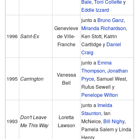
Bale
,
Toni Collette
y
Eddie Izzard
junto a
Bruno Ganz
,
Genevieve
Miranda Richardson
,
1996
Saint-Ex
de Ville-
Ken Stott, Katrin
Franche
Cartlidge y
Daniel
Craig
junto a
Emma
Thompson
,
Jonathan
Vanessa
1995
Carrington
Pryce
, Samuel West,
Bell
Rufus Sewell y
Penelope Wilton
junto a
Imelda
Staunton
, Ian
Don't Leave
Loretta
1993
McNeice,
Bill Nighy
,
Me This Way
Lawson
Pamela Salem y Linda
Henry