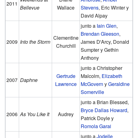
2011
Bellevue
Wallace
Stevens
, Eric Winter y
David Alpay
junto a
Iain Glen
,
Brendan Gleeson
,
Clementine
2009
Into the Storm
James D'Arcy, Donald
Churchill
Sumpter y Gethin
Anthony
junto a Christopher
Gertrude
Malcolm,
Elizabeth
2007
Daphne
Lawrence
McGovern
y
Geraldine
Somerville
junto a Brian Blessed,
Bryce Dallas Howard
,
2006
As You Like It
Audrey
Patrick Doyle y
Romola Garai
junto a
Jodelle