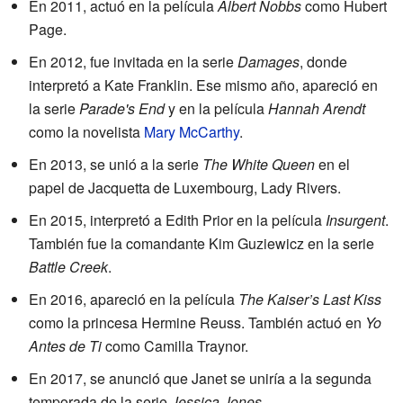
En 2011, actuó en la película
Albert Nobbs
como Hubert
Page.
En 2012, fue invitada en la serie
Damages
, donde
interpretó a Kate Franklin. Ese mismo año, apareció en
la serie
Parade's End
y en la película
Hannah Arendt
como la novelista
Mary McCarthy
.
En 2013, se unió a la serie
The White Queen
en el
papel de Jacquetta de Luxembourg, Lady Rivers.
En 2015, interpretó a Edith Prior en la película
Insurgent
.
También fue la comandante Kim Guziewicz en la serie
Battle Creek
.
En 2016, apareció en la película
The Kaiser’s Last Kiss
como la princesa Hermine Reuss. También actuó en
Yo
Antes de Ti
como Camilla Traynor.
En 2017, se anunció que Janet se uniría a la segunda
temporada de la serie
Jessica Jones
.