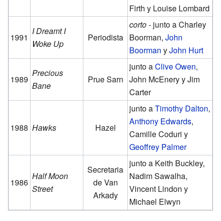
Firth y Louise Lombard
corto
- junto a Charley
I Dreamt I
1991
Periodista
Boorman,
John
Woke Up
Boorman
y
John Hurt
junto a
Clive Owen
,
Precious
1989
Prue Sarn
John McEnery y Jim
Bane
Carter
junto a
Timothy Dalton
,
Anthony Edwards
,
1988
Hawks
Hazel
Camille Coduri y
Geoffrey Palmer
junto a Keith Buckley,
Secretaria
Half Moon
Nadim Sawalha,
1986
de Van
Street
Vincent Lindon y
Arkady
Michael Elwyn