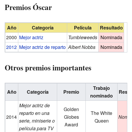
Premios Óscar
Año
Categoría
Película
Resultado
2000
Mejor actriz
Tumbleweeds
Nominada
2012
Mejor actriz de reparto
Albert Nobbs
Nominada
Otros premios importantes
Trabajo
Año
Categoría
Premio
Resul
nominado
Mejor actriz de
Golden
reparto en una
The White
2014
Globes
Nomi
serie, miniserie o
Queen
Award
película para TV