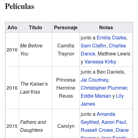
Películas
Año
Título
Personaje
Notas
junto a
Emilia Clarke
,
Me Before
Camilla
Sam Claflin
,
Charles
2016
You
Traynor
Dance
, Matthew Lewis
y
Vanessa Kirby
junto a Ben Daniels,
Princesa
Jai Courtney
,
The Kaiser’s
2016
Hermine
Christopher Plummer
,
Last Kiss
Reuss
Eddie Marsan
y
Lily
James
junto a
Amanda
Fathers and
Seyfried
,
Aaron Paul
,
2015
Carolyn
Daughters
Russell Crowe
,
Diane
Kruger
y
Jane Fonda