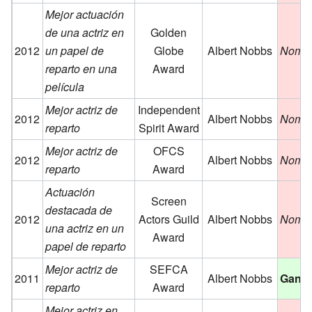
Mejor actuación
de una actriz en
Golden
2012
un papel de
Globe
Albert Nobbs
Nomi
reparto en una
Award
película
Mejor actriz de
Independent
2012
Albert Nobbs
Nomi
reparto
Spirit Award
Mejor actriz de
OFCS
2012
Albert Nobbs
Nomi
reparto
Award
Actuación
Screen
destacada de
2012
Actors Guild
Albert Nobbs
Nomi
una actriz en un
Award
papel de reparto
Mejor actriz de
SEFCA
2011
Albert Nobbs
Ganó
reparto
Award
Mejor actriz en