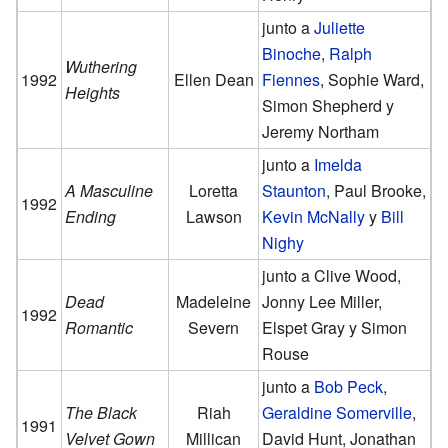
junto a
Juliette
Binoche
,
Ralph
Wuthering
1992
Ellen Dean
Fiennes
, Sophie Ward,
Heights
Simon Shepherd y
Jeremy Northam
junto a
Imelda
A Masculine
Loretta
Staunton
, Paul Brooke,
1992
Ending
Lawson
Kevin McNally
y
Bill
Nighy
junto a Clive Wood,
Dead
Madeleine
Jonny Lee Miller,
1992
Romantic
Severn
Elspet Gray y Simon
Rouse
junto a
Bob Peck
,
The Black
Riah
Geraldine Somerville
,
1991
Velvet Gown
Millican
David Hunt, Jonathan