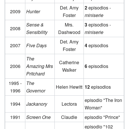
Det. Amy
2
episodios -
2009
Hunter
Foster
miniserie
Sense &
Mrs.
3
episodios -
2008
Sensibility
Dashwood
miniserie
Det. Amy
2007
Five Days
4
episodios
Foster
The
Catherine
2006
Amazing Mrs
6
episodios
Walker
Pritchard
1995 -
The
Helen Hewitt
12
episodios
1996
Governor
episodio "The Iron
1994
Jackanory
Lectora
Woman"
1991
Screen One
Claudie
episodio "Prince"
episodio "102