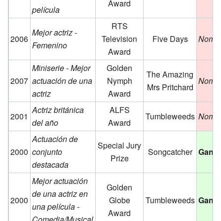
Award
película
RTS
Mejor actriz -
2006
Television
Five Days
Nomi
Femenino
Award
Miniserie - Mejor
Golden
The Amazing
2007
actuación de una
Nymph
Nomi
Mrs Pritchard
actriz
Award
Actriz británica
ALFS
2001
Tumbleweeds
Nomi
del año
Award
Actuación de
Special Jury
2000
conjunto
Songcatcher
Gana
Prize
destacada
Mejor actuación
Golden
de una actriz en
2000
Globe
Tumbleweeds
Ganó
una película -
Award
Comedia/Musical