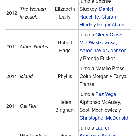
junto a Sophie
The Woman
Elizabeth
Stuckey,
Daniel
2012
in Black
Daily
Radcliffe
,
Ciarán
Hinds
y
Roger Allam
junto a
Glenn Close
,
Hubert
Mia Wasikowska
,
2011
Albert Nobbs
Page
Aaron Taylor-Johnson
y Brenda Fricker
junto a Natalie Press,
2011
Island
Phyllis
Colin Morgan y Tanya
Franks
junto a
Paz Vega
,
Helen
Alphonso McAuley,
2011
Cat Run
Bingham
Scott Mechlowicz y
Christopher McDonald
junto a
Lauren
Weekends at
Diane
Ambrose
,
Amber