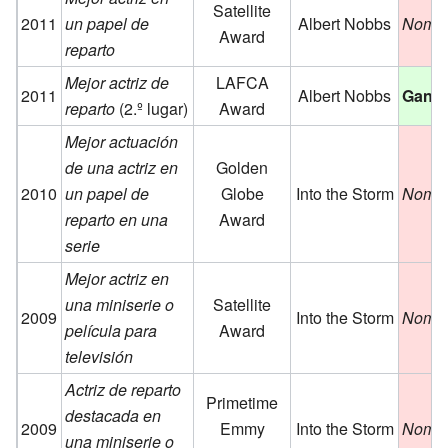
Satellite
2011
un papel de
Albert Nobbs
Nomi
Award
reparto
Mejor actriz de
LAFCA
2011
Albert Nobbs
Ganó
reparto
(2.º lugar)
Award
Mejor actuación
de una actriz en
Golden
2010
un papel de
Globe
Into the Storm
Nomi
reparto en una
Award
serie
Mejor actriz en
una miniserie o
Satellite
2009
Into the Storm
Nomi
película para
Award
televisión
Actriz de reparto
Primetime
destacada en
2009
Emmy
Into the Storm
Nomi
una miniserie o