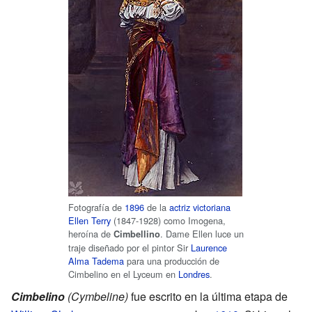
Fotografía de
1896
de la
actriz
victoriana
Ellen Terry
(1847-1928) como Imogena,
heroína de
. Dame Ellen luce un
Cimbellino
traje diseñado por el pintor Sir
Laurence
Alma Tadema
para una producción de
Cimbelino en el Lyceum en
Londres
.
Cimbelino
(Cymbeline)
fue escrito en la última etapa de