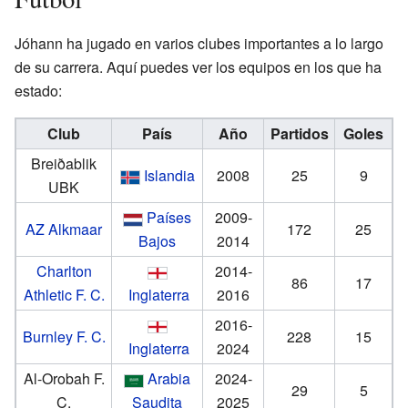
Jóhann ha jugado en varios clubes importantes a lo largo
de su carrera. Aquí puedes ver los equipos en los que ha
estado:
Club
País
Año
Partidos
Goles
Breiðablik
Islandia
2008
25
9
UBK
Países
2009-
AZ Alkmaar
172
25
Bajos
2014
Charlton
2014-
86
17
Athletic F. C.
Inglaterra
2016
2016-
Burnley F. C.
228
15
Inglaterra
2024
Al-Orobah F.
Arabia
2024-
29
5
C.
Saudita
2025