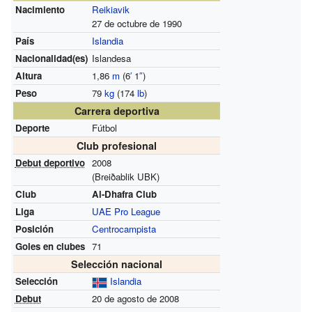
Nacimiento
Reikiavik
27 de octubre de 1990
País
Islandia
Nacionalidad(es)
Islandesa
Altura
1,86
m
(6
′
1
″
)
Peso
79
kg
(174
lb
)
Carrera deportiva
Deporte
Fútbol
Club profesional
Debut deportivo
2008
(Breiðablik UBK)
Club
Al-Dhafra Club
Liga
UAE Pro League
Posición
Centrocampista
Goles en clubes
71
Selección nacional
Selección
Islandia
Debut
20 de agosto de 2008