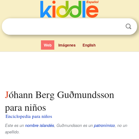
Web
Imágenes
English
Jóhann Berg Guðmundsson
para niños
Enciclopedia para niños
Este es un
nombre islandés
,
Guðmundsson
es un
patronímico
, no un
apellido.