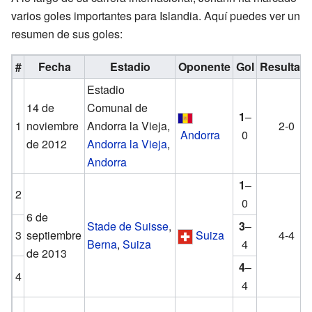
varios goles importantes para Islandia. Aquí puedes ver un
resumen de sus goles:
#
Fecha
Estadio
Oponente
Gol
Resultad
Estadio
14 de
Comunal de
1
–
1
noviembre
Andorra la Vieja,
2-0
Andorra
0
de 2012
Andorra la Vieja
,
Andorra
1
–
2
0
6 de
Stade de Suisse
,
3
–
3
septiembre
Suiza
4-4
Berna
,
Suiza
4
de 2013
4
–
4
4