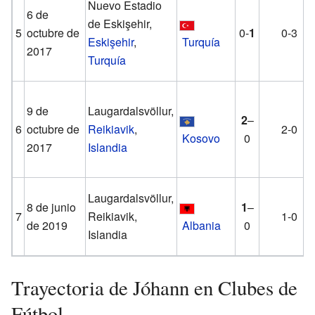
Nuevo Estadio
6 de
de Eskişehir,
5
octubre de
0-
1
0-3
Eskişehir
,
Turquía
2017
Turquía
9 de
Laugardalsvöllur,
2
–
6
octubre de
Reikiavik
,
2-0
Kosovo
0
2017
Islandia
Laugardalsvöllur,
8 de junio
1
–
7
Reikiavik,
1-0
de 2019
Albania
0
Islandia
Trayectoria de Jóhann en Clubes de
Fútbol