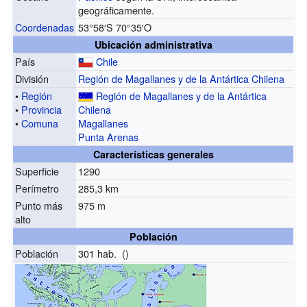
geográficamente.
Coordenadas
53°58′S
70°35′O
Ubicación administrativa
País
Chile
División
Región de Magallanes y de la Antártica Chilena
•
Región
Región de Magallanes y de la Antártica
•
Provincia
Chilena
•
Comuna
Magallanes
Punta Arenas
Características generales
Superficie
1290
Perímetro
285,3 km
Punto más
975 m
alto
Población
Población
301 hab. ()