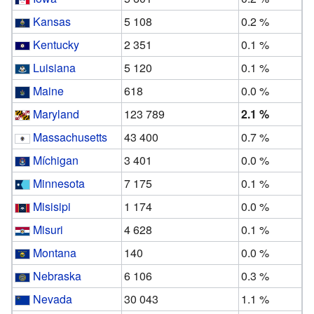
Kansas
5 108
0.2 %
Kentucky
2 351
0.1 %
Luisiana
5 120
0.1 %
Maine
618
0.0 %
Maryland
123 789
2.1 %
Massachusetts
43 400
0.7 %
Míchigan
3 401
0.0 %
Minnesota
7 175
0.1 %
Misisipi
1 174
0.0 %
Misuri
4 628
0.1 %
Montana
140
0.0 %
Nebraska
6 106
0.3 %
Nevada
30 043
1.1 %