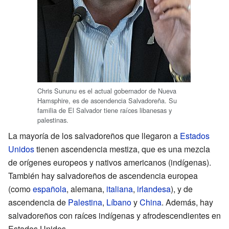
Chris Sununu es el actual gobernador de Nueva
Hamsphire, es de ascendencia Salvadoreña. Su
familia de El Salvador tiene raíces libanesas y
palestinas.
La mayoría de los salvadoreños que llegaron a
Estados
Unidos
tienen ascendencia mestiza, que es una mezcla
de orígenes europeos y nativos americanos (indígenas).
También hay salvadoreños de ascendencia europea
(como
española
, alemana,
italiana
,
irlandesa
), y de
ascendencia de
Palestina
,
Líbano
y
China
. Además, hay
salvadoreños con raíces indígenas y afrodescendientes en
Estados Unidos.