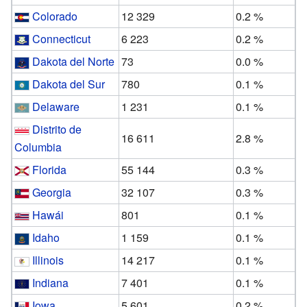
Colorado
12 329
0.2 %
Connecticut
6 223
0.2 %
Dakota del Norte
73
0.0 %
Dakota del Sur
780
0.1 %
Delaware
1 231
0.1 %
Distrito de
16 611
2.8 %
Columbia
Florida
55 144
0.3 %
Georgia
32 107
0.3 %
Hawái
801
0.1 %
Idaho
1 159
0.1 %
Illinois
14 217
0.1 %
Indiana
7 401
0.1 %
Iowa
5 601
0.2 %