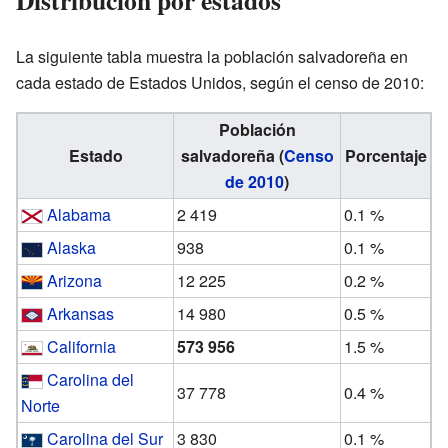
La siguiente tabla muestra la población salvadoreña en
cada estado de Estados Unidos, según el censo de 2010:
Población
Estado
salvadoreña (
Censo
Porcentaje
de 2010
)
Alabama
2 419
0.1 %
Alaska
938
0.1 %
Arizona
12 225
0.2 %
Arkansas
14 980
0.5 %
California
573 956
1.5 %
Carolina del
37 778
0.4 %
Norte
Carolina del Sur
3 830
0.1 %