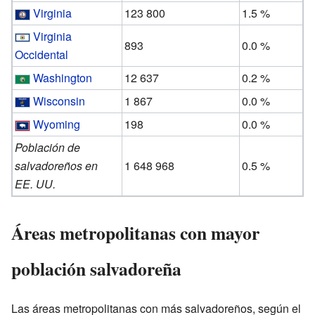
Virginia
123 800
1.5 %
Virginia
893
0.0 %
Occidental
Washington
12 637
0.2 %
Wisconsin
1 867
0.0 %
Wyoming
198
0.0 %
Población de
salvadoreños en
1 648 968
0.5 %
EE. UU.
Áreas metropolitanas con mayor
población salvadoreña
Las áreas metropolitanas con más salvadoreños, según el