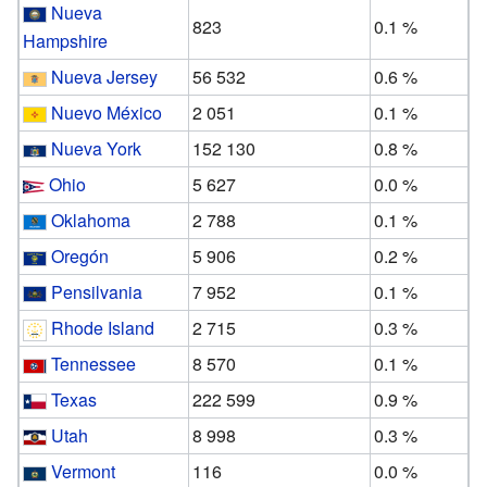
Nueva
823
0.1 %
Hampshire
Nueva Jersey
56 532
0.6 %
Nuevo México
2 051
0.1 %
Nueva York
152 130
0.8 %
Ohio
5 627
0.0 %
Oklahoma
2 788
0.1 %
Oregón
5 906
0.2 %
Pensilvania
7 952
0.1 %
Rhode Island
2 715
0.3 %
Tennessee
8 570
0.1 %
Texas
222 599
0.9 %
Utah
8 998
0.3 %
Vermont
116
0.0 %