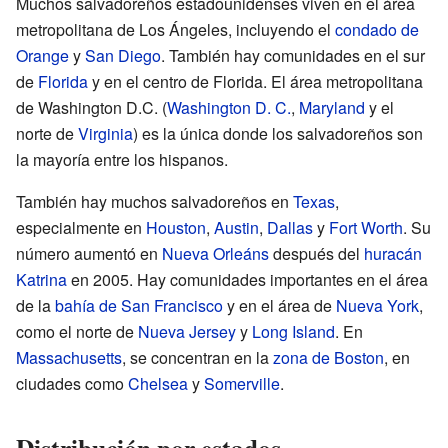
Muchos salvadoreños estadounidenses viven en el área
metropolitana de Los Ángeles, incluyendo el
condado de
Orange
y
San Diego
. También hay comunidades en el sur
de
Florida
y en el centro de Florida. El área metropolitana
de Washington D.C. (
Washington D. C.
,
Maryland
y el
norte de
Virginia
) es la única donde los salvadoreños son
la mayoría entre los hispanos.
También hay muchos salvadoreños en
Texas
,
especialmente en
Houston
,
Austin
,
Dallas
y
Fort Worth
. Su
número aumentó en
Nueva Orleáns
después del
huracán
Katrina
en 2005. Hay comunidades importantes en el área
de la
bahía de San Francisco
y en el área de
Nueva York
,
como el norte de
Nueva Jersey
y
Long Island
. En
Massachusetts
, se concentran en la
zona de Boston
, en
ciudades como
Chelsea
y
Somerville
.
Distribución por estados