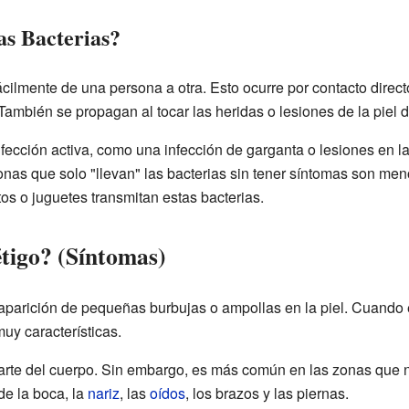
s Bacterias?
ácilmente de una persona a otra. Esto ocurre por contacto direct
También se propagan al tocar las heridas o lesiones de la piel
fección activa, como una infección de garganta o lesiones en l
sonas que solo "llevan" las bacterias sin tener síntomas son me
os o juguetes transmitan estas bacterias.
tigo? (Síntomas)
 aparición de pequeñas burbujas o ampollas en la piel. Cuando
muy características.
rte del cuerpo. Sin embargo, es más común en las zonas que no
de la boca, la
nariz
, las
oídos
, los brazos y las piernas.