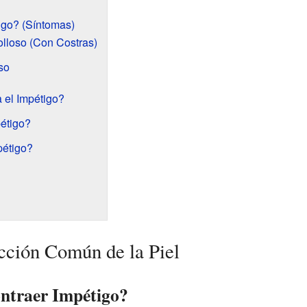
igo? (Síntomas)
lloso (Con Costras)
so
 el Impétigo?
étigo?
pétigo?
cción Común de la Piel
ntraer Impétigo?