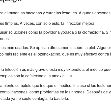
ca eliminar las bacterias y curar las lesiones. Algunas opciones
s limpias. A veces, con solo esto, la infección mejora.
sar soluciones como la povidona yodada o la clorhexidina. Si
iones.
los más usados. Se aplican directamente sobre la piel. Alguno
tico más reciente es el ozenoxacino, que es muy efectivo contra 
 la infección es más grave o está muy extendida, el médico pued
jemplos son la cefalexina o la amoxicilina.
tamiento completo que indique el médico, incluso si las lesiones
 complicaciones, como problemas en los riñones. Después de 24 
ectada ya no suele contagiar la bacteria.