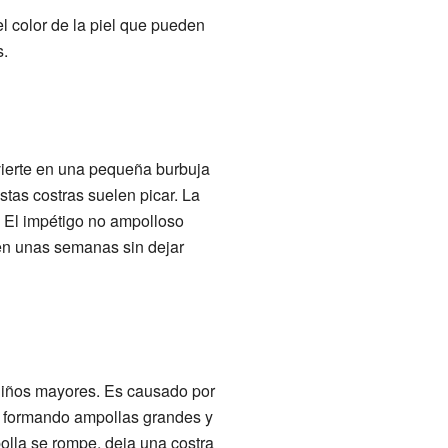
l color de la piel que pueden
s.
ierte en una pequeña burbuja
stas costras suelen picar. La
. El impétigo no ampolloso
o en unas semanas sin dejar
niños mayores. Es causado por
, formando ampollas grandes y
olla se rompe, deja una costra