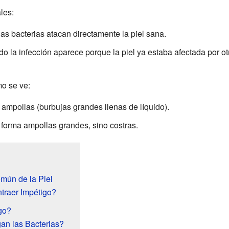
les:
s bacterias atacan directamente la piel sana.
 la infección aparece porque la piel ya estaba afectada por o
o se ve:
ampollas (burbujas grandes llenas de líquido).
forma ampollas grandes, sino costras.
mún de la Piel
raer Impétigo?
go?
n las Bacterias?