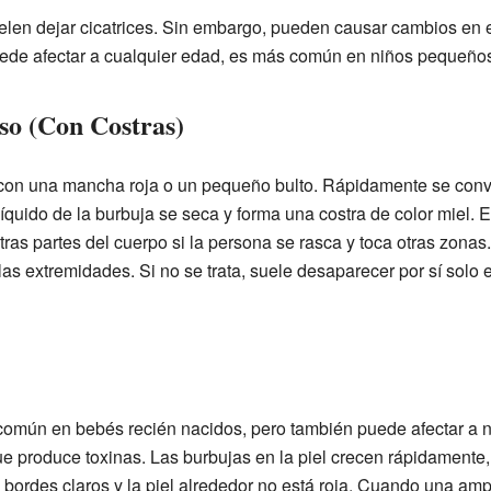
elen dejar cicatrices. Sin embargo, pueden causar cambios en e
ede afectar a cualquier edad, es más común en niños pequeño
so (Con Costras)
 con una mancha roja o un pequeño bulto. Rápidamente se conv
líquido de la burbuja se seca y forma una costra de color miel. E
ras partes del cuerpo si la persona se rasca y toca otras zonas
 las extremidades. Si no se trata, suele desaparecer por sí sol
común en bebés recién nacidos, pero también puede afectar a 
e produce toxinas. Las burbujas en la piel crecen rápidamente
 bordes claros y la piel alrededor no está roja. Cuando una amp