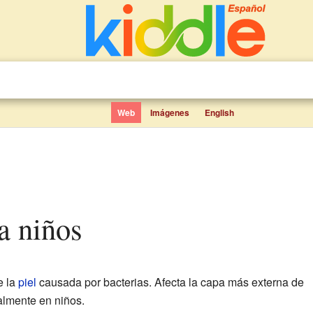
Web
Imágenes
English
a niños
 la
piel
causada por bacterias. Afecta la capa más externa de
almente en niños.