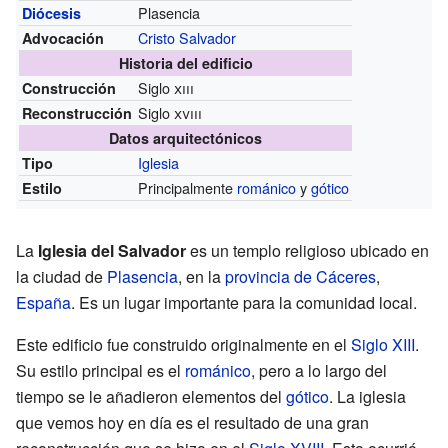
Plasencia
Diócesis
Cristo Salvador
Advocación
Historia del edificio
Siglo
xiii
Construcción
Siglo
xviii
Reconstrucción
Datos arquitectónicos
Iglesia
Tipo
Principalmente
románico
y
gótico
Estilo
La
Iglesia del Salvador
es un templo religioso ubicado en
la ciudad de
Plasencia
, en la
provincia de Cáceres
,
España
. Es un lugar importante para la comunidad local.
Este edificio fue construido originalmente en el
Siglo XIII
.
Su estilo principal es el
románico
, pero a lo largo del
tiempo se le añadieron elementos del
gótico
. La iglesia
que vemos hoy en día es el resultado de una gran