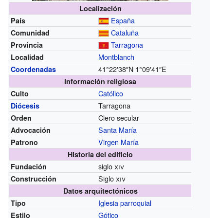
Localización
España
País
Cataluña
Comunidad
Tarragona
Provincia
Montblanch
Localidad
41°22′38″N
1°09′41″E
Coordenadas
Información religiosa
Católico
Culto
Tarragona
Diócesis
Clero secular
Orden
Santa María
Advocación
Virgen María
Patrono
Historia del edificio
siglo
xiv
Fundación
Siglo
xiv
Construcción
Datos arquitectónicos
Iglesia parroquial
Tipo
Gótico
Estilo