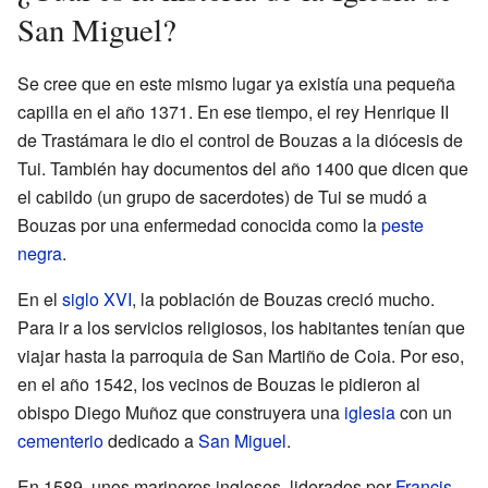
San Miguel?
Se cree que en este mismo lugar ya existía una pequeña
capilla en el año 1371. En ese tiempo, el rey Henrique II
de Trastámara le dio el control de Bouzas a la diócesis de
Tui. También hay documentos del año 1400 que dicen que
el cabildo (un grupo de sacerdotes) de Tui se mudó a
Bouzas por una enfermedad conocida como la
peste
negra
.
En el
siglo XVI
, la población de Bouzas creció mucho.
Para ir a los servicios religiosos, los habitantes tenían que
viajar hasta la parroquia de San Martiño de Coia. Por eso,
en el año 1542, los vecinos de Bouzas le pidieron al
obispo Diego Muñoz que construyera una
iglesia
con un
cementerio
dedicado a
San Miguel
.
En 1589, unos marineros ingleses, liderados por
Francis