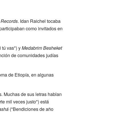
 Records
. Idan Raichel tocaba
, participaban como invitados en
i tú vas") y
Medabrim Besheket
ención de comunidades judías
dioma de Etiopía, en algunas
. Muchas de sus letras hablan
te mil veces justo") está
ashá
("Bendiciones de año