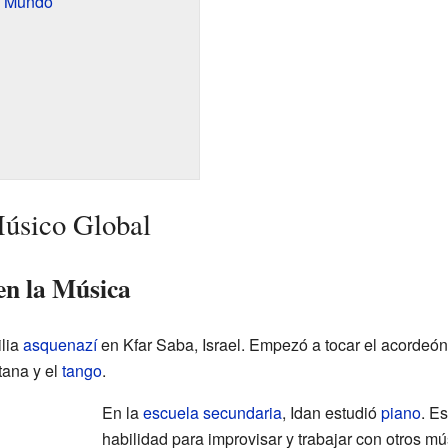
l Mundo
Músico Global
en la Música
ilia
asquenazí
en Kfar Saba, Israel. Empezó a tocar el acordeó
tana y el
tango
.
En la
escuela secundaria
, Idan estudió
piano
. E
habilidad para improvisar y trabajar con otros mú