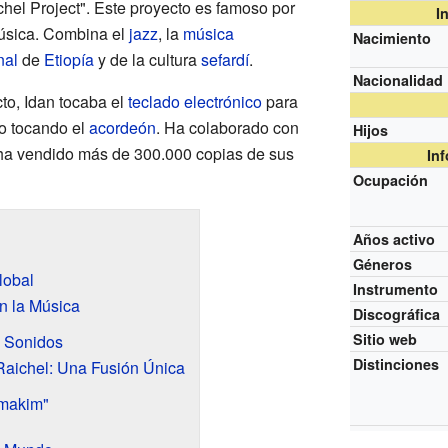
hel Project". Este proyecto es famoso por
I
música. Combina el
jazz
, la
música
Nacimiento
nal
de
Etiopía
y de la cultura
sefardí
.
Nacionalidad
to, Idan tocaba el
teclado electrónico
para
no tocando el
acordeón
. Ha colaborado con
Hijos
, ha vendido más de 300.000 copias de sus
In
Ocupación
Años activo
Géneros
lobal
Instrumento
n la Música
Discográfica
Sitio web
 Sonidos
Distinciones
Raichel: Una Fusión Única
makim"