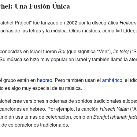
chel: Una Fusión Única
aichel Project" fue lanzado en 2002 por la discográfica
Helicon
muchas de las letras y la música. Otros músicos, como Ivri Lider
conocidas en Israel fueron
Boi
(que significa "Ven"),
Im telej
("S
Su música se hizo muy popular en Israel y también llamó la at
el grupo están en
hebreo
. Pero también usan el
amhárico
, el i
sto es algo muy especial de su música.
chel cree versiones modernas de sonidos tradicionales etíopes
canciones en hebreo. Por ejemplo, la canción
Hinech Yafah
("Ar
 También usa temas de celebración, como en
Berajot lshanah jad
 de celebraciones tradicionales.