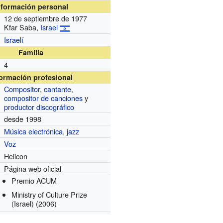
nformación personal
12 de septiembre de 1977
Kfar Saba,
Israel
Israelí
Familia
4
formación profesional
Compositor
,
cantante
,
compositor de canciones
y
productor discográfico
desde 1998
Música electrónica
,
jazz
Voz
Helicon
Página web oficial
Premio ACUM
Ministry of Culture Prize
(Israel)
(2006)