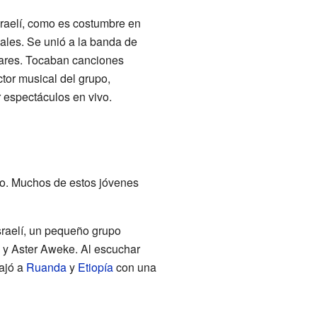
sraelí, como es costumbre en
icales. Se unió a la banda de
itares. Tocaban canciones
ctor musical del grupo,
 espectáculos en vivo.
ado. Muchos de estos jóvenes
sraelí, un pequeño grupo
y Aster Aweke. Al escuchar
iajó a
Ruanda
y
Etiopía
con una