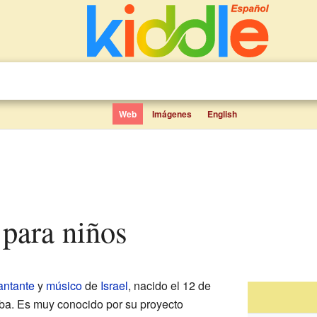
Web
Imágenes
English
 para niños
antante
y
músico
de
Israel
, nacido el 12 de
ba. Es muy conocido por su proyecto