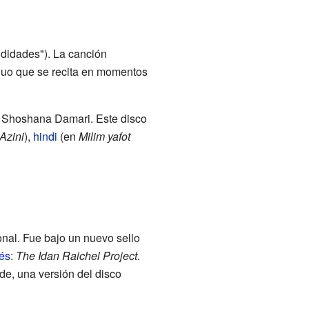
ndidades"). La canción
guo que se recita en momentos
í Shoshana Damari. Este disco
Azini
),
hindi
(en
Milim yafot
nal. Fue bajo un nuevo sello
lés
:
The Idan Raichel Project
.
rde, una versión del disco