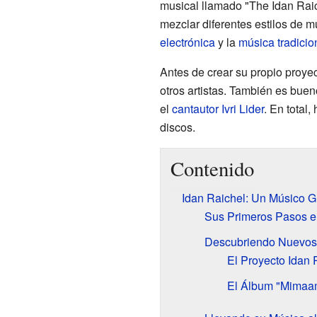
musical llamado "The Idan Raic
mezclar diferentes estilos de 
electrónica
y la
música tradicio
Antes de crear su propio proyec
otros artistas. También es bue
el
cantautor
Ivri Lider
. En total
discos.
Contenido
Idan Raichel: Un Músico G
Sus Primeros Pasos e
Descubriendo Nuevos
El Proyecto Idan 
El Álbum "Mimaa