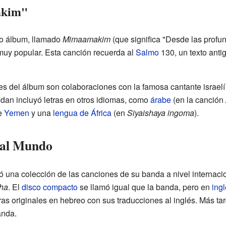
akim"
do álbum, llamado
Mimaamakim
(que significa "Desde las profu
 muy popular. Esta canción recuerda al
Salmo
130, un texto anti
es del álbum son colaboraciones con la famosa cantante israel
Idan incluyó letras en otros idiomas, como
árabe
(en la canción
de
Yemen
y una
lengua de África
(en
Siyaishaya ingoma
).
 al Mundo
 una colección de las canciones de su banda a nivel internacio
ha
. El
disco compacto
se llamó igual que la banda, pero en
ing
tras originales en hebreo con sus traducciones al inglés. Más ta
anda.