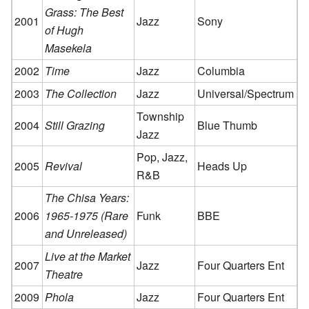
Grass: The Best
2001
Jazz
Sony
of Hugh
Masekela
2002
Time
Jazz
Columbia
2003
The Collection
Jazz
Universal/Spectrum
Township
2004
Still Grazing
Blue Thumb
Jazz
Pop, Jazz,
2005
Revival
Heads Up
R&B
The Chisa Years:
2006
1965-1975 (Rare
Funk
BBE
and Unreleased)
Live at the Market
2007
Jazz
Four Quarters Ent
Theatre
2009
Phola
Jazz
Four Quarters Ent