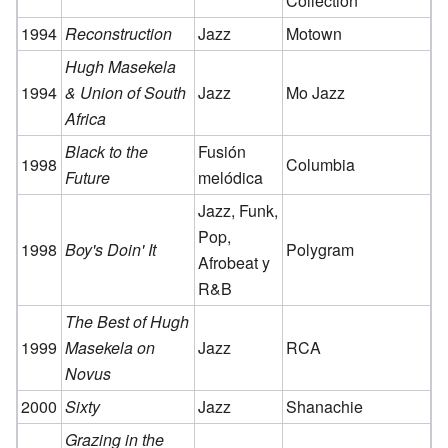
Collection
1994
Reconstruction
Jazz
Motown
Hugh Masekela
1994
& Union of South
Jazz
Mo Jazz
Africa
Black to the
Fusión
1998
Columbia
Future
melódica
Jazz, Funk,
Pop,
1998
Boy's Doin' It
Polygram
Afrobeat y
R&B
The Best of Hugh
1999
Masekela on
Jazz
RCA
Novus
2000
Sixty
Jazz
Shanachie
Grazing in the