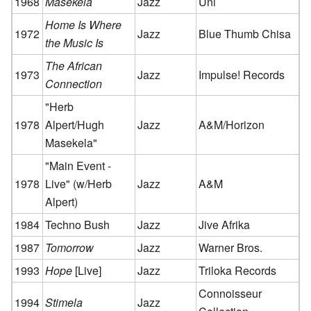
1968
Masekela
Jazz
Uni
Home Is Where
1972
Jazz
Blue Thumb Chisa
the Music Is
The African
1973
Jazz
Impulse! Records
Connection
"Herb
1978
Alpert/Hugh
Jazz
A&M/Horizon
Masekela"
"Main Event -
1978
Live" (w/Herb
Jazz
A&M
Alpert)
1984
Techno Bush
Jazz
Jive Afrika
1987
Tomorrow
Jazz
Warner Bros.
1993
Hope
[Live]
Jazz
Triloka Records
Connoisseur
1994
Stimela
Jazz