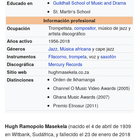
Guildhall School of Music and Drama
Educado en
St. Martin's School
Información profesional
Trompetista,
compositor
, músico de jazz y
Ocupación
artista discográfico
1956-2018
Años activo
Jazz
,
Música africana
y cape jazz
Géneros
Fliscorno
,
trompeta
, voz y
saxofón
Instrumentos
Mercury Records
Discográfica
hughmasekela.co.za
Sitio web
Orden de Ikhamanga
Distinciones
Channel O Music Video Awards
(2005)
Ghana Music Awards
(2007)
Premio Etnosur
(2011)
Hugh Ramopolo Masekela
(nacido el 4 de abril de 1939
en Witbank, Sudáfrica, y fallecido el 23 de enero de 2018