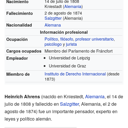
14 de julio de 1808
Nacimiento
Kniestadt (
Alemania
)
2 de agosto de 1874
Fallecimiento
Salzgitter
(Alemania)
Alemana
Nacionalidad
Información profesional
Político
,
filósofo
,
profesor universitario
,
Ocupación
psicólogo
y
jurista
Miembro del Parlamento de Fráncfort
Cargos ocupados
Universidad de Leipzig
Empleador
Universidad de Graz
Instituto de Derecho Internacional
(desde
Miembro de
1873)
Heinrich Ahrens
(nacido en Kniestedt,
Alemania
, el 14 de
julio de 1808 y fallecido en
Salzgitter
, Alemania, el 2 de
agosto de 1874) fue un importante pensador, experto en
leyes y político alemán.