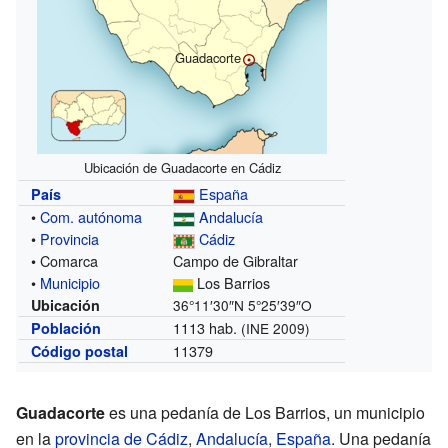
Guadacorte
Ubicación de Guadacorte en Cádiz
España
País
•
Com. autónoma
Andalucía
•
Provincia
Cádiz
• Comarca
Campo de Gibraltar
•
Municipio
Los Barrios
Ubicación
36°11′30″N
5°25′39″O
1113 hab.
Población
(INE 2009)
11379
Código postal
Guadacorte
es una pedanía de Los Barrios, un municipio
en la
provincia de Cádiz
,
Andalucía
,
España
. Una pedanía