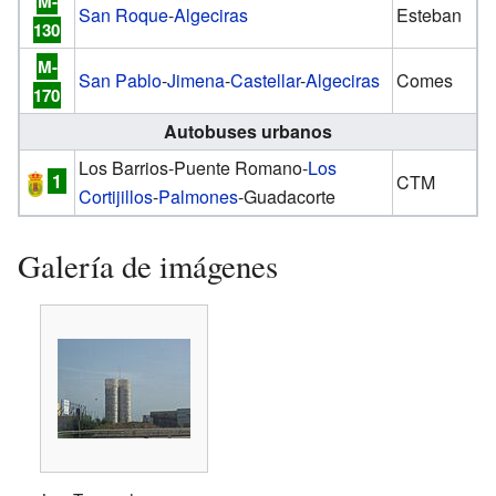
M-
San Roque
-
Algeciras
Esteban
130
M-
San Pablo
-
Jimena
-
Castellar
-
Algeciras
Comes
170
Autobuses urbanos
Los Barrios-Puente Romano-
Los
1
CTM
Cortijillos
-
Palmones
-Guadacorte
Galería de imágenes