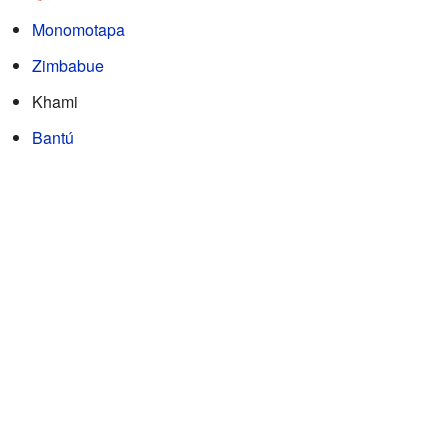
Monomotapa
Zimbabue
Khami
Bantú