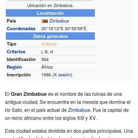
Ubicación en Zimbabue.
Localización
Zimbabue
País
20°16′12″S
30°55′59″E
Coordenadas
Datos generales
Cultural
Tipo
i, iii, vi
Criterios
364
Identificación
África
Región
1986 (X
sesión
)
Inscripción
El
Gran Zimbabue
es el nombre de las ruinas de una
antigua ciudad. Se encuentra en la meseta que domina el
río Sabi, en el país actual de
Zimbabue
. Fue la capital de
un reino africano entre los siglos XIII y XV.
Esta ciudad estaba dividida en dos partes principales. Una