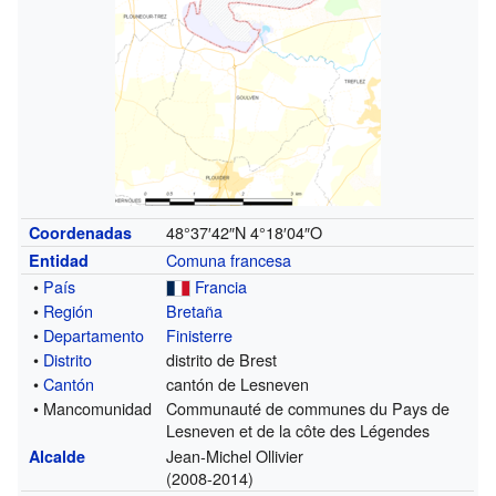
48°37′42″N
4°18′04″O
Coordenadas
Comuna francesa
Entidad
•
País
Francia
•
Región
Bretaña
•
Departamento
Finisterre
•
Distrito
distrito de Brest
•
Cantón
cantón de Lesneven
• Mancomunidad
Communauté de communes du Pays de
Lesneven et de la côte des Légendes
Jean-Michel Ollivier
Alcalde
(2008-2014)