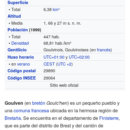
Superficie
• Total
6,38
km²
Altitud
• Media
1, 66 y 27 m s. n. m.
Población
(1999)
• Total
447 hab.
•
Densidad
68,81 hab./km²
Goulvinois, Goulvinoises (en
francés
)
Gentilicio
UTC+01:00
y
UTC+02:00
Huso horario
• en
verano
CEST
(
UTC +2
)
29890
Código postal
29064
Código INSEE
Sitio web oficial
Goulven
(en
bretón
Goulc'hen
) es un pequeño pueblo y
una
comuna francesa
ubicada en la hermosa región de
Bretaña
. Se encuentra en el departamento de
Finisterre
,
que es parte del distrito de Brest y del cantón de