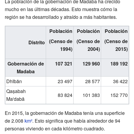
La población de la gobernación de Madaba ha crecido
mucho en las últimas décadas. Esto muestra cómo la
región se ha desarrollado y atraído a más habitantes.
Población
Población
Población
(Censo de
(Censo de
(Censo de
Distrito
1994)
2004)
2015)
Gobernación de
107 321
129 960
189 192
Madaba
Dhībān
23 497
28 577
36 422
Qaṣabah
83 824
101 383
152 770
Ma'dabā
En 2015, la gobernación de Madaba tenía una superficie
de 2.008
km²
. Esto significa que había alrededor de 94
personas viviendo en cada kilómetro cuadrado.