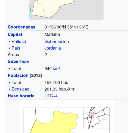
31°36′46″N
35°41′36″E
Coordenadas
Madaba
Capital
•
Entidad
Gobernación
•
País
Jordania
Áreas
2
Superficie
• Total
940
km²
Población
(2012)
• Total
159 700 hab.
•
Densidad
201,33 hab./km²
UTC+4
Huso horario