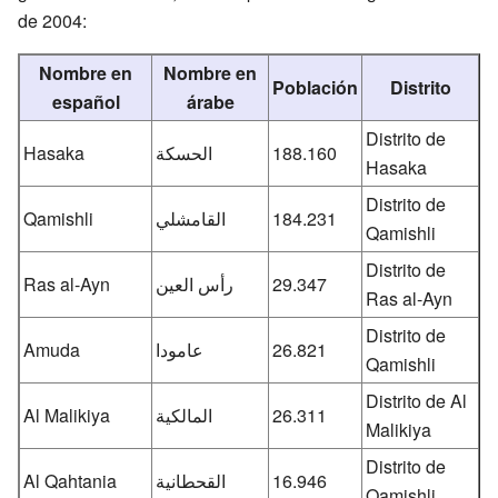
de 2004:
Nombre en
Nombre en
Población
Distrito
español
árabe
Distrito de
Hasaka
الحسكة
188.160
Hasaka
Distrito de
Qamishli
القامشلي
184.231
Qamishli
Distrito de
Ras al-Ayn
رأس العين
29.347
Ras al-Ayn
Distrito de
Amuda
عامودا
26.821
Qamishli
Distrito de Al
Al Malikiya
المالكية
26.311
Malikiya
Distrito de
Al Qahtania
القحطانية
16.946
Qamishli