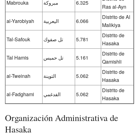
Mabrouka
مبروكة
6.325
Ras al-Ayn
Distrito de Al
al-Yarobiyah
اليعربية
6.066
Malikiya
Distrito de
Tal-Safouk
تل صفوك
5.781
Hasaka
Distrito de
Tal Hamis
تل حميس
5.161
Qamishli
Distrito de
al-Tweinah
التوينة
5.062
Hasaka
Distrito de
al-Fadghami
الفدغمي
5.062
Hasaka
Organización Administrativa de
Hasaka