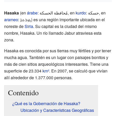
Hasaka
(en
árabe
: مُحافظة الحسكة, en
kurdo
: حسكة, en
arameo
: ܓܙܪܬܐ) es una región importante ubicada en el
noreste de
Siria
. Su capital es la ciudad del mismo
nombre, Hasaka. Un río llamado Jabur atraviesa esta
zona.
Hasaka es conocida por sus tierras muy fértiles y por tener
mucha agua. También es un lugar con paisajes bonitos y
más de cien sitios arqueológicos interesantes. Tiene una
superficie de 23.334
km²
. En 2007, se calculó que vivían
allí alrededor de 1.377.000 personas.
Contenido
¿Qué es la Gobernación de Hasaka?
Ubicación y Características Geográficas