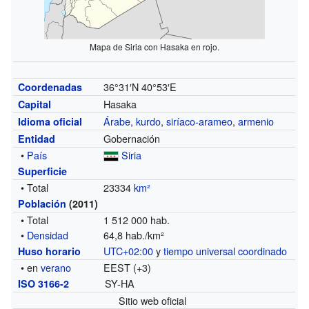
Mapa de Siria con Hasaka en rojo.
36°31′N
40°53′E
Coordenadas
Hasaka
Capital
Árabe
,
kurdo
,
siríaco-arameo
,
armenio
Idioma oficial
Gobernación
Entidad
•
País
Siria
Superficie
• Total
23334
km²
Población
(2011)
• Total
1 512 000 hab.
•
Densidad
64,8 hab./km²
UTC+02:00
y
tiempo universal coordinado
Huso horario
• en
verano
EEST (+3)
SY-HA
ISO 3166-2
Sitio web oficial