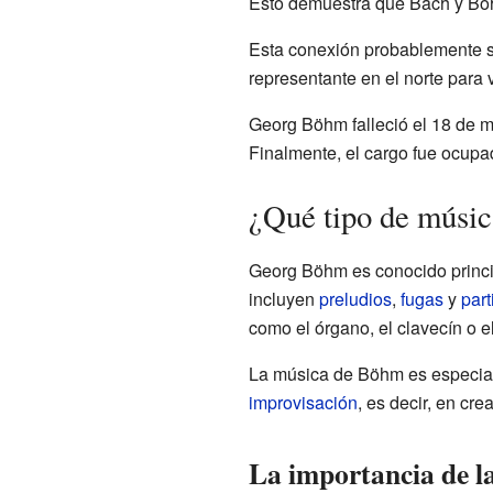
Esto demuestra que Bach y Bö
Esta conexión probablemente s
representante en el norte para
Georg Böhm falleció el 18 de ma
Finalmente, el cargo fue ocupa
¿Qué tipo de mús
Georg Böhm es conocido princi
incluyen
preludios
,
fugas
y
part
como el órgano, el clavecín o e
La música de Böhm es especial
improvisación
, es decir, en cr
La importancia de la