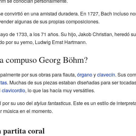
hm se conocían personalmente.
e convirtió en una amistad duradera. En 1727, Bach incluso 
 vender algunas de sus propias composiciones.
yo de 1733, a los 71 años. Su hijo, Jakob Christian, heredó su 
do por su yerno, Ludwig Ernst Hartmann.
ica compuso Georg Böhm?
palmente por sus obras para flauta,
órgano
y
clavecín
. Sus co
itas
. Muchas de sus piezas estaban diseñadas para ser tocadas 
l
clavicordio
, lo que las hacía muy versátiles.
 por su uso del
stylus fantasticus
. Este es un estilo de interpr
ear música en el momento.
 partita coral