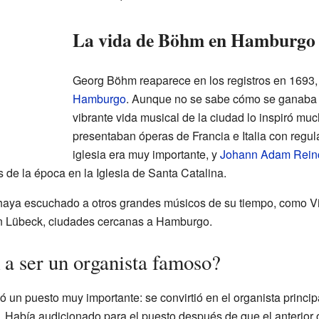
La vida de Böhm en Hamburgo
Georg Böhm reaparece en los registros en 1693, 
Hamburgo
. Aunque no se sabe cómo se ganaba la
vibrante vida musical de la ciudad lo inspiró m
presentaban óperas de Francia e Italia con regu
iglesia era muy importante, y
Johann Adam Rein
de la época en la Iglesia de Santa Catalina.
aya escuchado a otros grandes músicos de su tiempo, como V
 Lübeck, ciudades cercanas a Hamburgo.
a ser un organista famoso?
un puesto muy importante: se convirtió en el organista principa
. Había audicionado para el puesto después de que el anterior o