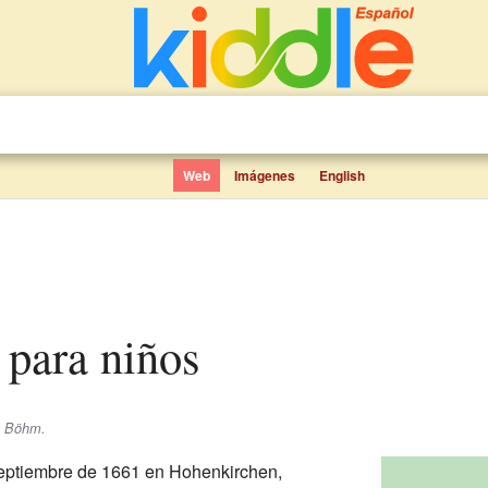
Web
Imágenes
English
 para niños
e Böhm.
septiembre de 1661 en Hohenkirchen,