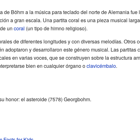
va de Böhm a la música para teclado del norte de Alemania fue la
ción a gran escala. Una partita coral es una pieza musical larg
 de un
coral
(un tipo de himno religioso).
orales de diferentes longitudes y con diversas melodías. Otros
 adoptaron y desarrollaron este género musical. Las partitas
ales en varias voces, que se construyen sobre la estructura ar
nterpretarse bien en cualquier órgano o
clavicémbalo
.
u honor: el asteroide (7578) Georgbohm.
 Facts for Kids