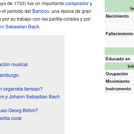
mayo de 1733) fue un importante
compositor
y
I
 el período del
Barroco
, una época de gran
Nacimiento
por su trabajo con las partita corales y por
nn Sebastian Bach
.
Fallecimiento
Educado en
ación musical
In
Ocupación
Hamburgo
Movimiento
n organista famoso?
Instrumento
hm y Johann Sebastian Bach
puso Georg Böhm?
rtita coral