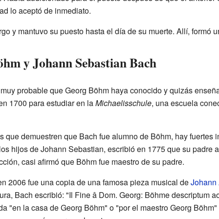
dad lo aceptó de inmediato.
 y mantuvo su puesto hasta el día de su muerte. Allí, formó una
Böhm y Johann Sebastian Bach
s muy probable que Georg Böhm haya conocido y quizás enseñ
en 1700 para estudiar en la
Michaelisschule
, una escuela conec
s que demuestren que Bach fue alumno de Böhm, hay fuertes in
 los hijos de Johann Sebastian, escribió en 1775 que su padre 
cción, casi afirmó que Böhm fue maestro de su padre.
en 2006 fue una copia de una famosa pieza musical de
Johann
titura, Bach escribió: "Il Fine â Dom. Georg: Böhme descriptum a
iada "en la casa de Georg Böhm" o "por el maestro Georg Böhm"