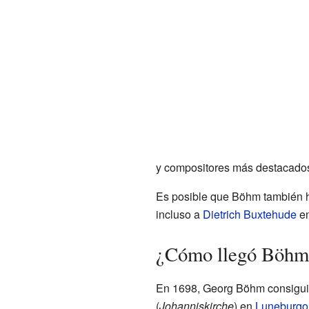
y compositores más destacados 
Es posible que Böhm también h
incluso a
Dietrich Buxtehude
en
¿Cómo llegó Böhm 
En 1698, Georg Böhm consiguió 
(
Johanniskirche
) en
Luneburgo