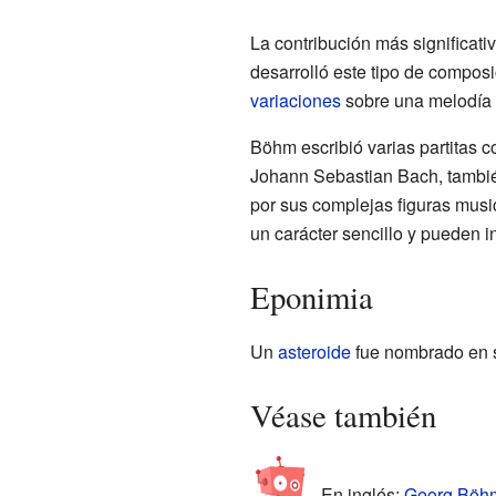
La contribución más significati
desarrolló este tipo de composi
variaciones
sobre una melodía
Böhm escribió varias partitas c
Johann Sebastian Bach, también
por sus complejas figuras music
un carácter sencillo y pueden i
Eponimia
Un
asteroide
fue nombrado en s
Véase también
En inglés:
Georg Böhm