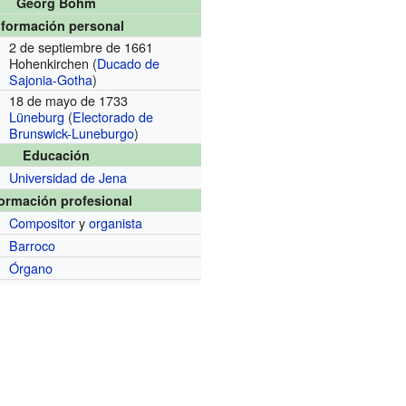
Georg Böhm
nformación personal
2 de septiembre de 1661
Hohenkirchen (
Ducado de
Sajonia-Gotha
)
18 de mayo de 1733
Lüneburg
(
Electorado de
Brunswick-Luneburgo
)
Educación
Universidad de Jena
formación profesional
Compositor
y
organista
Barroco
Órgano