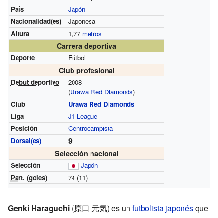
País
Japón
Nacionalidad(es)
Japonesa
Altura
1,77
metros
Carrera deportiva
Deporte
Fútbol
Club profesional
Debut deportivo
2008
(
Urawa Red Diamonds
)
Club
Urawa Red Diamonds
Liga
J1 League
Posición
Centrocampista
9
Dorsal(es)
Selección nacional
Selección
Japón
Part.
(goles)
74 (11)
Genki Haraguchi
(原口 元気) es un
futbolista
japonés
que