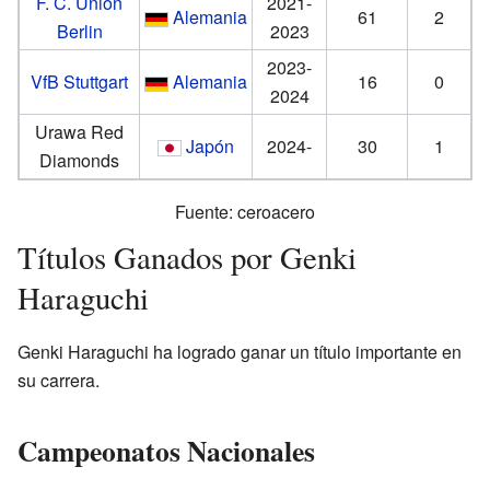
F. C. Union
2021-
Alemania
61
2
Berlin
2023
2023-
VfB Stuttgart
Alemania
16
0
2024
Urawa Red
Japón
2024-
30
1
Diamonds
Fuente:
ceroacero
Títulos Ganados por Genki
Haraguchi
Genki Haraguchi ha logrado ganar un título importante en
su carrera.
Campeonatos Nacionales