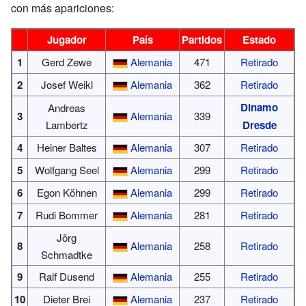
con más apariciones:
Jugador
País
Partidos
Estado
1
Gerd Zewe
Alemania
471
Retirado
2
Josef Weikl
Alemania
362
Retirado
Dinamo
Andreas
3
Alemania
339
Lambertz
Dresde
4
Heiner Baltes
Alemania
307
Retirado
5
Wolfgang Seel
Alemania
299
Retirado
6
Egon Köhnen
Alemania
299
Retirado
7
Rudi Bommer
Alemania
281
Retirado
Jörg
8
Alemania
258
Retirado
Schmadtke
9
Ralf Dusend
Alemania
255
Retirado
10
Dieter Brei
Alemania
237
Retirado