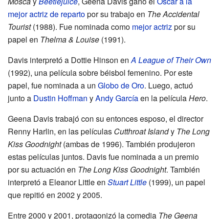
Mosca
y
Beetlejuice
, Geena Davis ganó el
Óscar a la
mejor actriz de reparto
por su trabajo en
The Accidental
Tourist
(1988). Fue nominada como
mejor actriz
por su
papel en
Thelma & Louise
(1991).
Davis interpretó a Dottie Hinson en
A League of Their Own
(1992), una película sobre béisbol femenino. Por este
papel, fue nominada a un
Globo de Oro
. Luego, actuó
junto a
Dustin Hoffman
y
Andy García
en la película
Hero
.
Geena Davis trabajó con su entonces esposo, el director
Renny Harlin, en las películas
Cutthroat Island
y
The Long
Kiss Goodnight
(ambas de 1996). También produjeron
estas películas juntos. Davis fue nominada a un premio
por su actuación en
The Long Kiss Goodnight
. También
interpretó a Eleanor Little en
Stuart Little
(1999), un papel
que repitió en 2002 y 2005.
Entre 2000 y 2001, protagonizó la comedia
The Geena