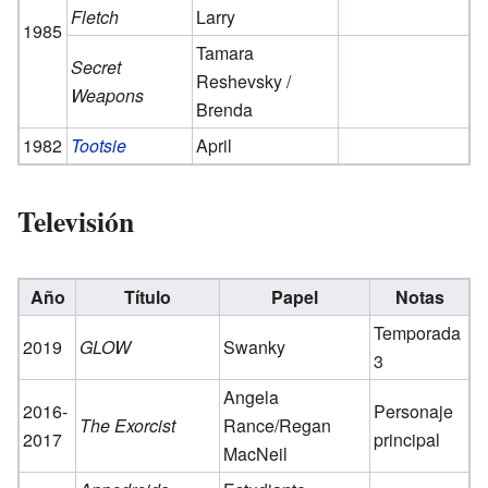
Fletch
Larry
1985
Tamara
Secret
Reshevsky /
Weapons
Brenda
1982
Tootsie
April
Televisión
Año
Título
Papel
Notas
Temporada
2019
GLOW
Swanky
3
Angela
2016-
Personaje
The Exorcist
Rance/Regan
2017
principal
MacNeil