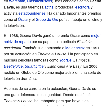
en
Wareham
,
Massachusetts
), más conocida como
Geena
Davis
, es una talentosa
actriz
, productora,
escritora
y
activista
estadounidense
. Ha ganado importantes premios
como el
Óscar
y el
Globo de Oro
por su trabajo en el cine y
la televisión.
En 1988, Geena Davis ganó un premio Óscar como
mejor
actriz de reparto
por su papel en la película
El turista
accidental
. También fue nominada a
Mejor actriz
en 1991
por su actuación en
Thelma & Louise
. Ha participado en
muchas películas famosas como
Tootsie
,
La mosca
,
Beetlejuice
,
Stuart Little
y
Earth Girls Are Easy
. En 2006,
recibió un Globo de Oro como mejor actriz en una serie de
televisión dramática.
Además de su carrera en la actuación, Geena Davis es
una gran defensora de la igualdad. Desde que filmó
Thelma & Louise
, ha trabajado para que haya más