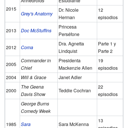
Annedroids
Estudiante
2015
Dr. Nicole
12
Grey's Anatomy
Herman
episodios
Princesa
2013
Doc McStuffins
Perséfone
Dra. Agnetta
Parte 1 y
2012
Coma
Lindquist
Parte 2
Commander in
Presidenta
19
2005
Chief
Mackenzie Allen
episodios
2004
Will & Grace
Janet Adler
The Geena
22
2000
Teddie Cochran
Davis Show
episodios
George Burns
Comedy Week
13
1985
Sara
Sara McKenna
episodios