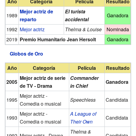
Año
Categoría
Película
Resultado
Mejor actriz de
El turista
1989
Ganadora
reparto
accidental
1992
Mejor actriz
Thelma & Louise
Nominada
2019
Premio Humanitario Jean Hersolt
Ganadora
Globos de Oro
Año
Categoría
Película
Resultado
Mejor actriz de serie
Commander
2005
Ganadora
de TV - Drama
in Chief
Mejor actriz -
1995
Speechless
Candidata
Comedia o musical
Mejor actriz -
A League of
1993
Candidata
Comedia o musical
Their Own
Thelma &
1992
Mejor actriz - Drama
Candidata