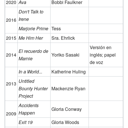
2020
Ava
Bobbi Faulkner
Don't Talk to
Irene
2016
Marjorie Prime
Tess
2015
Me Him Her
Sra. Ehrlick
Versión en
El recuerdo de
2014
Yoriko Sasaki
inglés; papel
Marnie
de voz
In a World...
Katherine Huling
Untitled
2013
Bounty Hunter
Mackenzie Ryan
Project
Accidents
Gloria Conway
Happen
2009
Exit 19
Gloria Woods