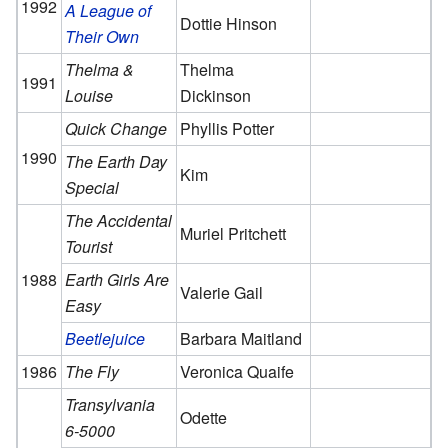
1992
A League of
Dottie Hinson
Their Own
Thelma &
Thelma
1991
Louise
Dickinson
Quick Change
Phyllis Potter
1990
The Earth Day
Kim
Special
The Accidental
Muriel Pritchett
Tourist
1988
Earth Girls Are
Valerie Gail
Easy
Beetlejuice
Barbara Maitland
1986
The Fly
Veronica Quaife
Transylvania
Odette
6-5000