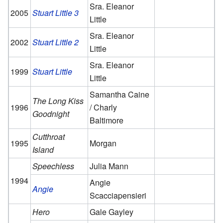
Sra. Eleanor
2005
Stuart Little 3
Little
Sra. Eleanor
2002
Stuart Little 2
Little
Sra. Eleanor
1999
Stuart Little
Little
Samantha Caine
The Long Kiss
1996
/ Charly
Goodnight
Baltimore
Cutthroat
1995
Morgan
Island
Speechless
Julia Mann
1994
Angie
Angie
Scacciapensieri
Hero
Gale Gayley