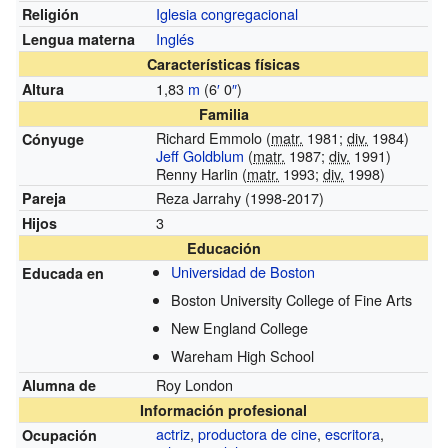
Iglesia congregacional
Religión
Inglés
Lengua materna
Características físicas
1,83
m
(6
′
0
″
)
Altura
Familia
Richard Emmolo (
matr.
1981;
div.
1984)
Cónyuge
Jeff Goldblum
(
matr.
1987;
div.
1991)
Renny Harlin (
matr.
1993;
div.
1998)
Reza Jarrahy (1998-2017)
Pareja
3
Hijos
Educación
Universidad de Boston
Educada en
Boston University College of Fine Arts
New England College
Wareham High School
Roy London
Alumna de
Información profesional
actriz
,
productora de cine
,
escritora
,
Ocupación