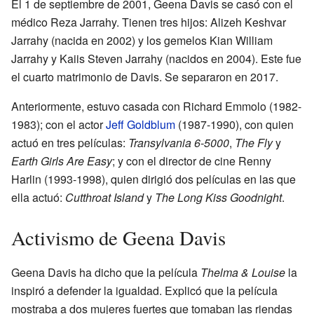
El 1 de septiembre de 2001, Geena Davis se casó con el
médico Reza Jarrahy. Tienen tres hijos: Alizeh Keshvar
Jarrahy (nacida en 2002) y los gemelos Kian William
Jarrahy y Kaiis Steven Jarrahy (nacidos en 2004). Este fue
el cuarto matrimonio de Davis. Se separaron en 2017.
Anteriormente, estuvo casada con Richard Emmolo (1982-
1983); con el actor
Jeff Goldblum
(1987-1990), con quien
actuó en tres películas:
Transylvania 6-5000
,
The Fly
y
Earth Girls Are Easy
; y con el director de cine Renny
Harlin (1993-1998), quien dirigió dos películas en las que
ella actuó:
Cutthroat Island
y
The Long Kiss Goodnight
.
Activismo de Geena Davis
Geena Davis ha dicho que la película
Thelma & Louise
la
inspiró a defender la igualdad. Explicó que la película
mostraba a dos mujeres fuertes que tomaban las riendas