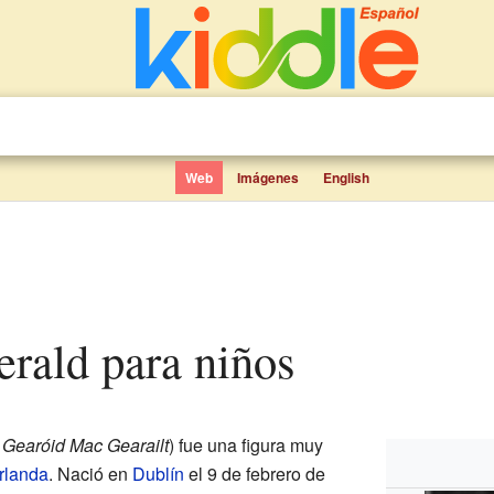
Web
Imágenes
English
Gerald para niños
:
Gearóid Mac Gearailt
) fue una figura muy
rlanda
. Nació en
Dublín
el 9 de febrero de