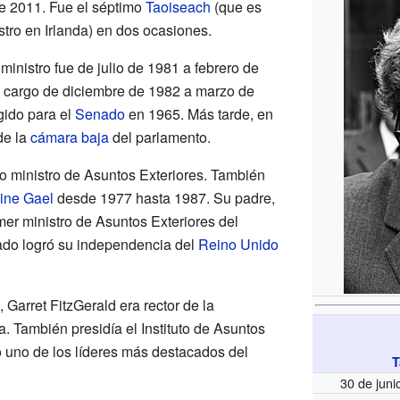
de 2011. Fue el séptimo
Taoiseach
(que es
stro en Irlanda) en dos ocasiones.
inistro fue de julio de 1981 a febrero de
l cargo de diciembre de 1982 a marzo de
gido para el
Senado
en 1965. Más tarde, en
de la
cámara baja
del parlamento.
o ministro de Asuntos Exteriores. También
ine Gael
desde 1977 hasta 1987. Su padre,
mer ministro de Asuntos Exteriores del
tado logró su independencia del
Reino Unido
 Garret FitzGerald era rector de la
. También presidía el Instituto de Asuntos
 uno de los líderes más destacados del
T
30 de jun