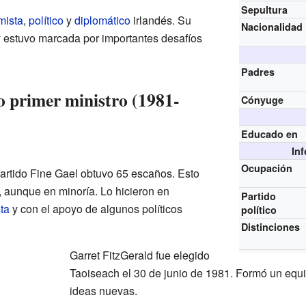
Sepultura
mista
,
político
y
diplomático
irlandés. Su
Nacionalidad
 y estuvo marcada por importantes desafíos
Padres
 primer ministro (1981-
Cónyuge
Educado en
In
Ocupación
partido Fine Gael obtuvo 65 escaños. Esto
, aunque en minoría. Lo hicieron en
Partido
ta
y con el apoyo de algunos políticos
político
Distinciones
Garret FitzGerald fue elegido
Taoiseach el 30 de junio de 1981. Formó un equ
ideas nuevas.