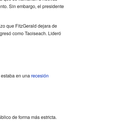
ento. Sin embargo, el presidente
izo que FitzGerald dejara de
regresó como Taoiseach. Lideró
s estaba en una
recesión
úblico de forma más estricta.