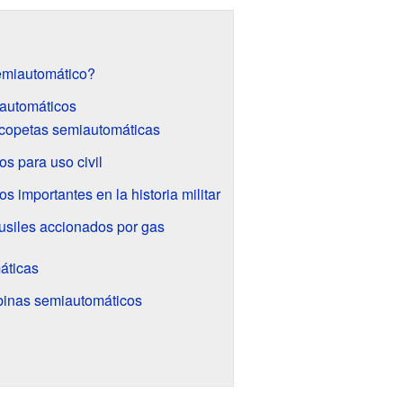
emiautomático?
iautomáticos
scopetas semiautomáticas
s para uso civil
s importantes en la historia militar
fusiles accionados por gas
áticas
abinas semiautomáticos