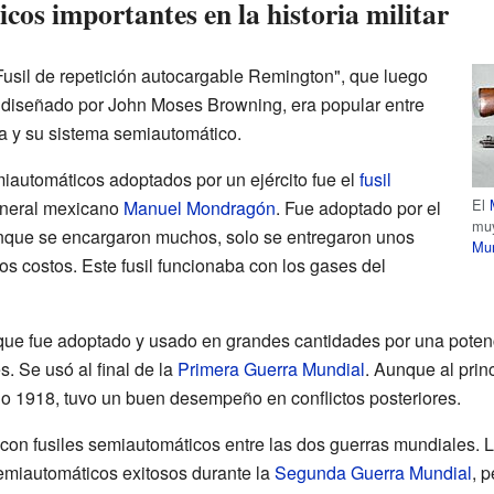
cos importantes en la historia militar
usil de repetición autocargable Remington", que luego
l, diseñado por John Moses Browning, era popular entre
cia y su sistema semiautomático.
miautomáticos adoptados por un ejército fue el
fusil
El
eneral mexicano
Manuel Mondragón
. Fue adoptado por el
muy
nque se encargaron muchos, solo se entregaron unos
Mun
s costos. Este fusil funcionaba con los gases del
que fue adoptado y usado en grandes cantidades por una potencia
. Se usó al final de la
Primera Guerra Mundial
. Aunque al prin
o 1918, tuvo un buen desempeño en conflictos posteriores.
con fusiles semiautomáticos entre las dos guerras mundiales. 
semiautomáticos exitosos durante la
Segunda Guerra Mundial
, 