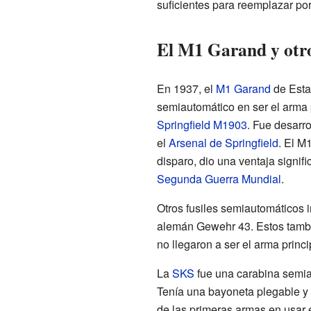
suficientes para reemplazar por
El M1 Garand y otro
En 1937, el
M1 Garand
de Estad
semiautomático en ser el arma p
Springfield M1903
. Fue desarr
el
Arsenal de Springfield
. El M
disparo, dio una ventaja signif
Segunda Guerra Mundial
.
Otros fusiles semiautomáticos 
alemán Gewehr 43. Estos tambi
no llegaron a ser el arma princip
La
SKS
fue una carabina semiau
Tenía una bayoneta plegable y
de las primeras armas en usar e