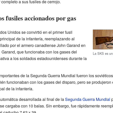
 completo a sus fusiles de cerrojo.
s fusiles accionados por gas
os Unidos se convirtió en el primer fusil
rincipal de la infantería, reemplazando al
ollado por el armero canadiense John Garand en
1 Garand, que funcionaba con los gases del
La SKS es una
icativa a los soldados estadounidenses durante la
importantes de la Segunda Guerra Mundial fueron los soviético
én funcionaban con los gases del disparo, pero se produjeron
al de la infantería.
tomática desarrollada al final de la
Segunda Guerra Mundial
p
 se cargaba con 10 balas. Sin embargo, fue rápidamente reemp
l cartucho 7,62 x 39.