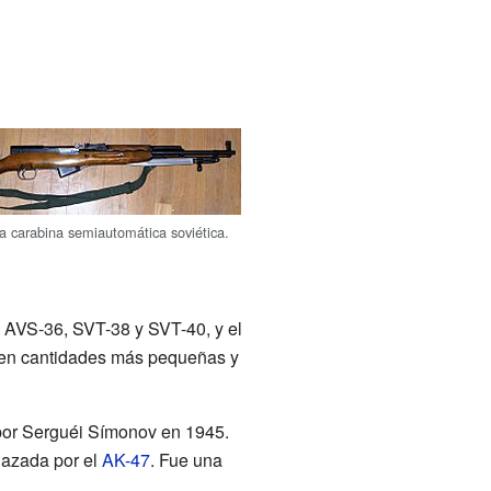
 carabina semiautomática soviética.
s AVS-36, SVT-38 y SVT-40, y el
 en cantidades más pequeñas y
or Serguéi Símonov en 1945.
lazada por el
AK-47
. Fue una