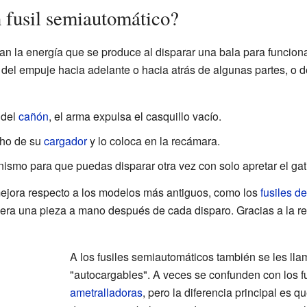
 fusil semiautomático?
an la energía que se produce al disparar una bala para funciona
del empuje hacia adelante o hacia atrás de algunas partes, o d
 del
cañón
, el arma expulsa el casquillo vacío.
cho de su
cargador
y lo coloca en la recámara.
ismo para que puedas disparar otra vez con solo apretar el gati
mejora respecto a los modelos más antiguos, como los
fusiles de
iera una pieza a mano después de cada disparo. Gracias a la r
A los fusiles semiautomáticos también se les lla
"autocargables". A veces se confunden con los fu
ametralladoras
, pero la diferencia principal es 