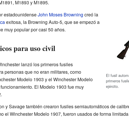
 M1891, M1893 y M1895.
tor estadounidense
John Moses Browning
creó la
ica
exitosa, la Browning Auto-5, que se empezó a
ue muy popular por casi 50 años.
cos para uso civil
nchester lanzó los primeros fusiles
a personas que no eran militares, como
El fusil auto
inchester Modelo 1903 y el Winchester Modelo
primeros fusi
ejército.
u funcionamiento. El Modelo 1903 fue muy
.
 y Savage también crearon fusiles semiautomáticos de calibr
el Winchester Modelo 1907, fueron usados de forma limitada por