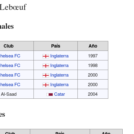
 Lebœuf
ales
Club
País
Año
helsea FC
Inglaterra
1997
helsea FC
Inglaterra
1998
helsea FC
Inglaterra
2000
helsea FC
Inglaterra
2000
Al-Saad
Catar
2004
es
Club
País
Año