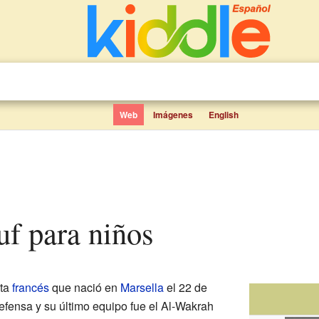
Web
Imágenes
English
uf para niños
sta
francés
que nació en
Marsella
el 22 de
fensa y su último equipo fue el Al-Wakrah