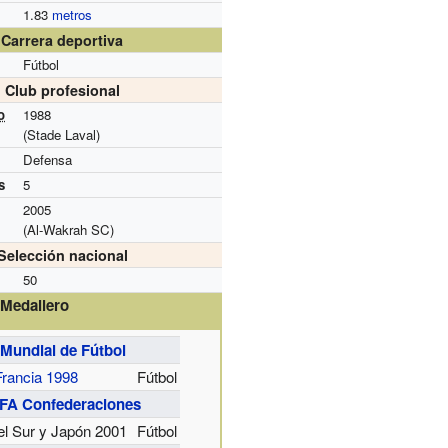
1.83
metros
Carrera deportiva
Fútbol
Club profesional
o
1988
(Stade Laval)
Defensa
s
5
2005
(Al-Wakrah SC)
Selección nacional
50
Medallero
Mundial de Fútbol
Francia 1998
Fútbol
FA Confederaciones
el Sur y Japón 2001
Fútbol