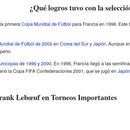
¿Qué logros tuvo con la selecci
la primera
Copa Mundial de Fútbol
para Francia en 1998. Este t
undial de Fútbol de 2002
en
Corea del Sur
y
Japón
. Aunque en
mpeño.
urocopas
de
1996
y
2000
. En 1996, Francia llegó a las semifin
anó la Copa FIFA Confederaciones 2001, que se jugó en
Japó
Frank Lebœuf en Torneos Importantes