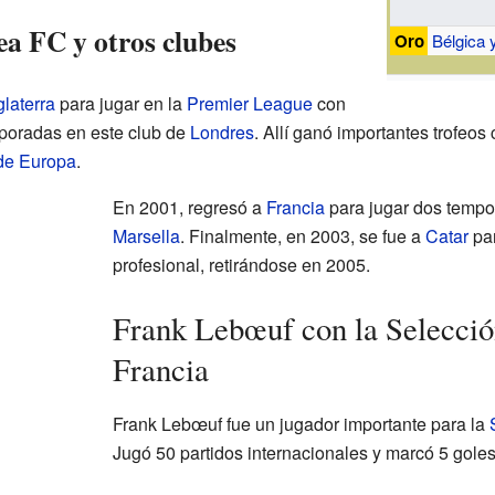
ea FC y otros clubes
Oro
Bélgica 
glaterra
para jugar en la
Premier League
con
poradas en este club de
Londres
. Allí ganó importantes trofeos
de Europa
.
En 2001, regresó a
Francia
para jugar dos tempo
Marsella
. Finalmente, en 2003, se fue a
Catar
par
profesional, retirándose en 2005.
Frank Lebœuf con la Selecció
Francia
Frank Lebœuf fue un jugador importante para la
Jugó 50 partidos internacionales y marcó 5 goles