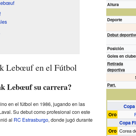
Lebœuf
Altura
f
Deporte
les
s
Debut deportiv
Posición
Goles en clube
Retirada
k Lebœuf en el Fútbol
deportiva
k Lebœuf su carrera?
Part.
o en el fútbol en 1986, jugando en las
Copa 
 Laval. Su debut como profesional con este
Oro
unió al
RC Estrasburgo
, donde jugó durante
Copa FI
Oro
Corea d