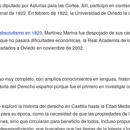
 diputado por Asturias para las Cortes. Allí, participó en comis
nal de 1822. En febrero de 1822, la Universidad de Oviedo le ot
 absolutismo en 1823
, Martínez Marina fue despojado de sus car
a que no pasara dificultades económicas, la Real Academia de la
sladados a Oviedo en noviembre de 2002.
o muy completo, con amplios conocimientos en lenguas, historia
toria del Derecho español porque fue el primero en investigar 
o
exploró la historia del derecho en Castilla hasta la Edad Medi
para su época, como la necesidad de que las propiedades de 
es, sino que circularan para beneficio de todos. Incluso propu
esamortización, que buscaban que las tierras de la Iglesia y lo