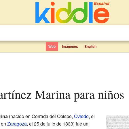
Web
Imágenes
English
artínez Marina para niños
rina
(nacido en Corrada del Obispo,
Oviedo
, el
o en
Zaragoza
, el 25 de julio de 1833) fue un