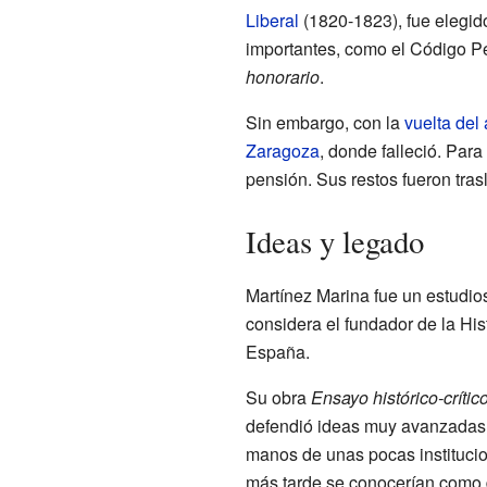
Liberal
(1820-1823), fue elegido
importantes, como el Código Pe
honorario
.
Sin embargo, con la
vuelta del
Zaragoza
, donde falleció. Par
pensión. Sus restos fueron tra
Ideas y legado
Martínez Marina fue un estudios
considera el fundador de la His
España.
Su obra
Ensayo histórico-crític
defendió ideas muy avanzadas 
manos de unas pocas institucion
más tarde se conocerían como d