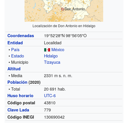
Don Antonio
Localización de Don Antonio en Hidalgo
19°52′28″N
98°56′05″O
Coordenadas
Localidad
Entidad
•
País
México
•
Estado
Hidalgo
• Municipio
Tizayuca
Altitud
• Media
2331 m s. n. m.
Población
(2020)
• Total
20 691 hab.
UTC-6
Huso horario
43810
Código postal
779
Clave Lada
130690042
Código INEGI