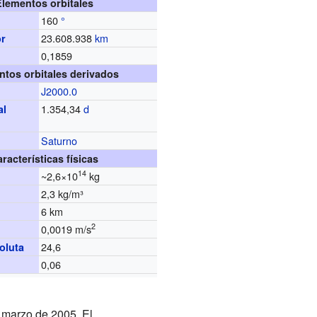
Elementos orbitales
160
°
23.608.938
km
or
0,1859
d
ntos orbitales derivados
J2000.0
1.354,34
d
al
Saturno
racterísticas físicas
14
~2,6×10
kg
2,3 kg/m³
6 km
2
0,0019 m/s
24,6
oluta
0,06
e marzo de 2005. El