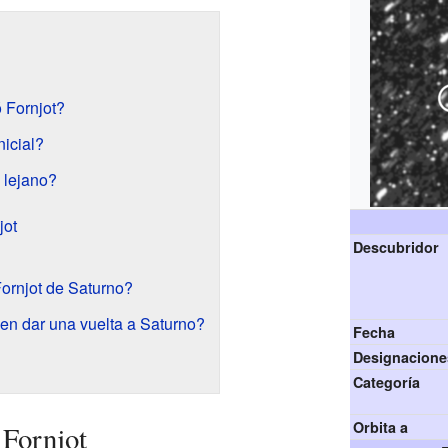
 Fornjot?
nicial?
e lejano?
jot
Descubridor
Fornjot de Saturno?
 en dar una vuelta a Saturno?
Fecha
Designacione
Categoría
Orbita a
 Fornjot