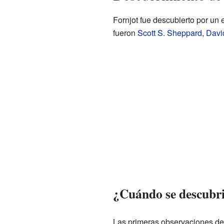
Fornjot fue descubierto por un 
fueron
Scott S. Sheppard
,
David
¿Cuándo se descubr
Las primeras observaciones de 