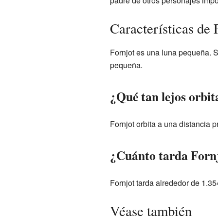
padre de otros personajes impo
Características de 
Fornjot es una luna pequeña. 
pequeña.
¿Qué tan lejos orbi
Fornjot orbita a una distancia
¿Cuánto tarda Fornj
Fornjot tarda alrededor de 1.35
Véase también