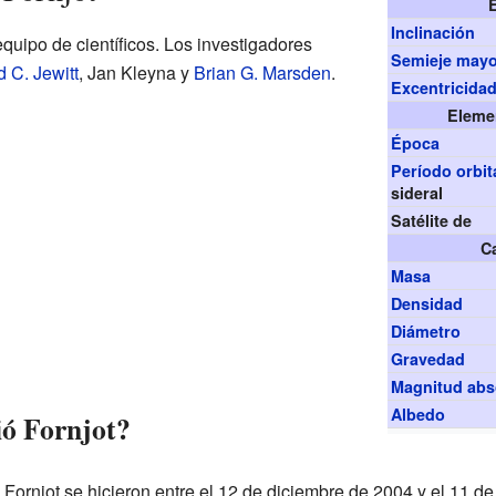
Inclinación
equipo de científicos. Los investigadores
Semieje may
 C. Jewitt
, Jan Kleyna y
Brian G. Marsden
.
Excentricida
Eleme
Época
Período orbit
sideral
Satélite de
Ca
Masa
Densidad
Diámetro
Gravedad
Magnitud abs
Albedo
ió Fornjot?
Fornjot se hicieron entre el 12 de diciembre de 2004 y el 11 d