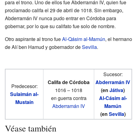
para el trono. Uno de ellos fue Abderramán IV, quien fue
proclamado califa el 29 de abril de 1018. Sin embargo,
Abderramán IV nunca pudo entrar en Córdoba para
gobernar, por lo que su califato fue solo de nombre.
Otro aspirante al trono fue
Al-Qásim al-Mamún
, el hermano
de Alí ben Hamud y gobernador de
Sevilla
.
Sucesor:
Califa de Córdoba
Abderramán IV
Predecesor:
1016 – 1018
(en
Játiva
)
Sulaimán al-
en guerra contra
Al-Cásim al-
Mustaín
Abderramán IV
Mamún
(en
Sevilla
)
Véase también