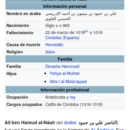
Información personal
علي بن حمود بن ميمون بن أحمد الإدريسي
Nombre en árabe
الحسني العلوي
Siglo
x
o 965
Nacimiento
jul.
22 de marzo de 1018
o 1018
Fallecimiento
Córdoba
(
España
)
Homicidio
Causa de muerte
Islam
Religión
Familia
Dinastía Hammudí
Familia
Yahya al-Muhtal
Hijos
Idris I al-Muta'ayyad
Información profesional
Aristócrata y
rey
Ocupación
Califa de Córdoba
(1016-1018)
Cargos ocupados
Alí ben Hamud al-Násir
(en
árabe
:
الناصر علي بن حمود
)
fue una figura importante en la historia de
Al-Ándalus
. Fue