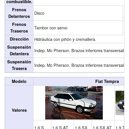
combustible.
Frenos
Di
Disco
Delanteros
A
Frenos
Di
Tambor con servo
Traseros
A
Dirección
Hidráulica con piñón y cremallera.
Suspensión
Indep. Mc Pherson. Brazos inferiores transversales
Delantera
Suspensión
Indep. Mc Pherson. Brazos inferiores transversales
Trasera
Modelo
Fiat Tempra
Valores
1.6 S
1.6 S AT
1.6 SX
1.6 SX AT
1.9 TD