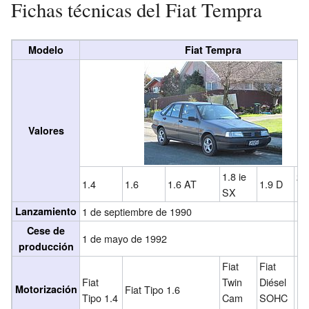
Fichas técnicas del Fiat Tempra
Modelo
Fiat Tempra
Valores
1.8 ie
2.
1.4
1.6
1.6 AT
1.9 D
SX
MP
Lanzamiento
1 de septiembre de 1990
19
Cese de
1 de mayo de 1992
19
producción
Fiat
Fiat
Fiat
Twin
Diésel
Fia
Motorización
Fiat Tipo 1.6
Tipo 1.4
Cam
SOHC
DO