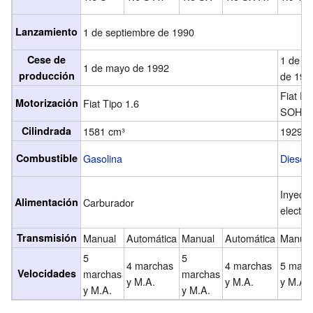
Lanzamiento
1 de septiembre de 1990
Cese de
1 de ju
1 de mayo de 1992
producción
de 199
Fiat Di
Motorización
Fiat Tipo 1.6
SOHC 
Cilindrada
1581 cm³
1929 c
Combustible
Gasolina
Diesel
Inyecci
Alimentación
Carburador
electró
Transmisión
Manual
Automática
Manual
Automática
Manual
5
5
4 marchas
4 marchas
5 marc
Velocidades
marchas
marchas
y M.A.
y M.A.
y M.A.
y M.A.
y M.A.