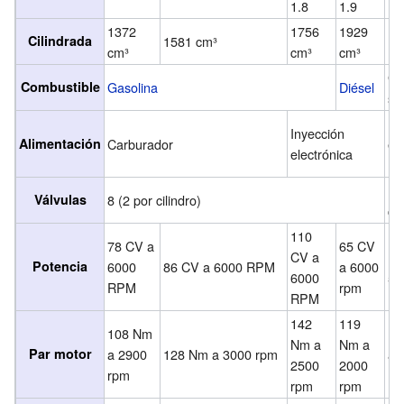
1.8
1.9
1372
1756
1929
Cilindrada
1581 cm³
19
cm³
cm³
cm³
Ga
Combustible
Gasolina
Diésel
si
In
Inyección
Alimentación
Carburador
el
electrónica
mu
16
Válvulas
8 (2 por cilindro)
cil
110
78 CV a
65 CV
CV a
12
Potencia
6000
86 CV a 6000 RPM
a 6000
6000
57
RPM
rpm
RPM
142
119
108 Nm
18
Nm a
Nm a
Par motor
a 2900
128 Nm a 3000 rpm
a 
2500
2000
rpm
rp
rpm
rpm