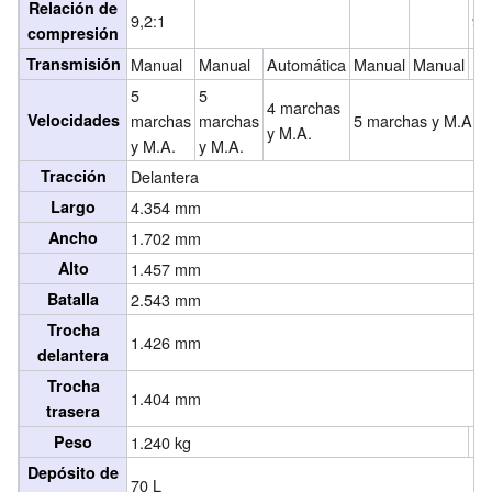
Relación de
9,2:1
9,
compresión
Transmisión
Manual
Manual
Automática
Manual
Manual
Ma
5
5
4 marchas
Velocidades
marchas
marchas
5 marchas y M.A.
y M.A.
y M.A.
y M.A.
Tracción
Delantera
Largo
4.354 mm
Ancho
1.702 mm
Alto
1.457 mm
Batalla
2.543 mm
Trocha
1.426 mm
delantera
Trocha
1.404 mm
trasera
Peso
1.240 kg
Depósito de
70 L