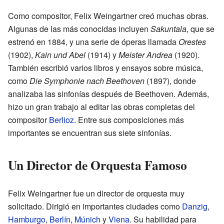
Como compositor, Felix Weingartner creó muchas obras.
Algunas de las más conocidas incluyen
Sakuntala
, que se
estrenó en 1884, y una serie de óperas llamada
Orestes
(1902),
Kain und Abel
(1914) y
Meister Andrea
(1920).
También escribió varios libros y ensayos sobre música,
como
Die Symphonie nach Beethoven
(1897), donde
analizaba las sinfonías después de Beethoven. Además,
hizo un gran trabajo al editar las obras completas del
compositor
Berlioz
. Entre sus composiciones más
importantes se encuentran sus siete sinfonías.
Un Director de Orquesta Famoso
Felix Weingartner fue un director de orquesta muy
solicitado. Dirigió en importantes ciudades como
Danzig
,
Hamburgo
,
Berlín
,
Múnich
y
Viena
. Su habilidad para