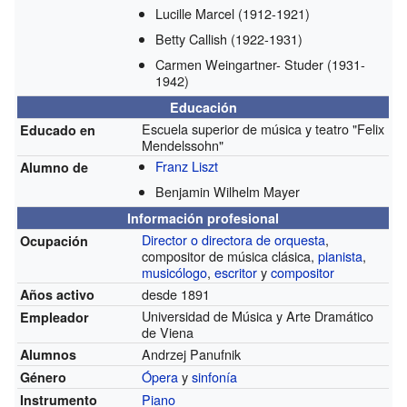
Lucille Marcel
(1912-1921)
Betty Callish
(1922-1931)
Carmen Weingartner- Studer
(1931-
1942)
Educación
Escuela superior de música y teatro "Felix
Educado en
Mendelssohn"
Franz Liszt
Alumno de
Benjamin Wilhelm Mayer
Información profesional
Director o directora de orquesta
,
Ocupación
compositor de música clásica,
pianista
,
musicólogo
,
escritor
y
compositor
desde 1891
Años activo
Universidad de Música y Arte Dramático
Empleador
de Viena
Andrzej Panufnik
Alumnos
Ópera
y
sinfonía
Género
Piano
Instrumento