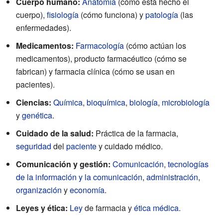
Cuerpo humano:
Anatomía
(cómo está hecho el
cuerpo),
fisiología
(cómo funciona) y
patología
(las
enfermedades).
Medicamentos:
Farmacología
(cómo actúan los
medicamentos), producto farmacéutico (cómo se
fabrican) y farmacia clínica (cómo se usan en
pacientes).
Ciencias:
Química
,
bioquímica
,
biología
,
microbiología
y
genética
.
Cuidado de la salud:
Práctica de la farmacia,
seguridad
del
paciente
y cuidado médico.
Comunicación y gestión:
Comunicación
,
tecnologías
de la información y la comunicación
,
administración
,
organización
y
economía
.
Leyes y ética:
Ley
de farmacia y
ética médica
.