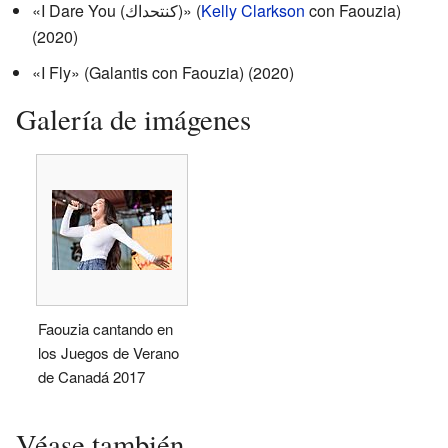
«I Dare You (كنتحداك)» (
Kelly Clarkson
con Faouzia)
(2020)
«I Fly» (Galantis con Faouzia) (2020)
Galería de imágenes
Faouzia cantando en
los Juegos de Verano
de Canadá 2017
Véase también