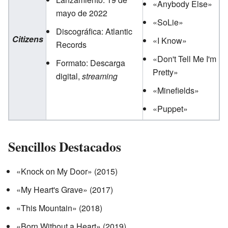
«Anybody Else»
mayo de 2022
«SoLie»
Discográfica: Atlantic
Citizens
«I Know»
Records
«Don't Tell Me I'm
Formato: Descarga
Pretty»
digital,
streaming
«Minefields»
«Puppet»
Sencillos Destacados
«Knock on My Door» (2015)
«My Heart's Grave» (2017)
«This Mountain» (2018)
«Born Without a Heart» (2019)