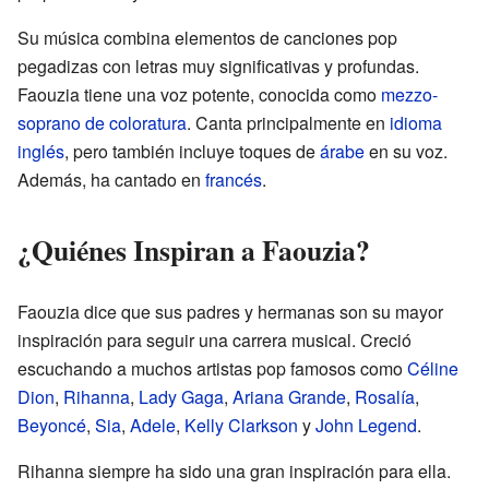
Su música combina elementos de canciones pop
pegadizas con letras muy significativas y profundas.
Faouzia tiene una voz potente, conocida como
mezzo-
soprano de coloratura
. Canta principalmente en
idioma
inglés
, pero también incluye toques de
árabe
en su voz.
Además, ha cantado en
francés
.
¿Quiénes Inspiran a Faouzia?
Faouzia dice que sus padres y hermanas son su mayor
inspiración para seguir una carrera musical. Creció
escuchando a muchos artistas pop famosos como
Céline
Dion
,
Rihanna
,
Lady Gaga
,
Ariana Grande
,
Rosalía
,
Beyoncé
,
Sia
,
Adele
,
Kelly Clarkson
y
John Legend
.
Rihanna siempre ha sido una gran inspiración para ella.