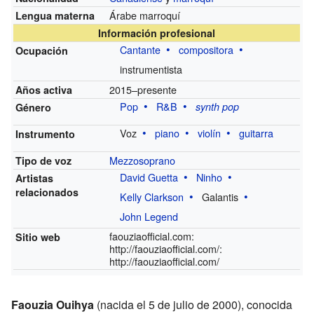
Árabe marroquí
Lengua materna
Información profesional
Cantante
compositora
Ocupación
instrumentista
2015–presente
Años activa
Pop
R&B
synth pop
Género
Voz
piano
violín
guitarra
Instrumento
Mezzosoprano
Tipo de voz
David Guetta
Ninho
Artistas
relacionados
Kelly Clarkson
Galantis
John Legend
faouziaofficial.com:
Sitio web
http://faouziaofficial.com/:
http://faouziaofficial.com/
Faouzia Ouihya
(nacida el 5 de julio de 2000), conocida