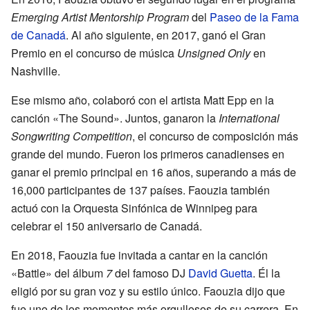
Emerging Artist Mentorship Program
del
Paseo de la Fama
de Canadá
. Al año siguiente, en 2017, ganó el Gran
Premio en el concurso de música
Unsigned Only
en
Nashville.
Ese mismo año, colaboró con el artista Matt Epp en la
canción «The Sound». Juntos, ganaron la
International
Songwriting Competition
, el concurso de composición más
grande del mundo. Fueron los primeros canadienses en
ganar el premio principal en 16 años, superando a más de
16,000 participantes de 137 países. Faouzia también
actuó con la Orquesta Sinfónica de Winnipeg para
celebrar el 150 aniversario de Canadá.
En 2018, Faouzia fue invitada a cantar en la canción
«Battle» del álbum
7
del famoso DJ
David Guetta
. Él la
eligió por su gran voz y su estilo único. Faouzia dijo que
fue uno de los momentos más orgullosos de su carrera. En