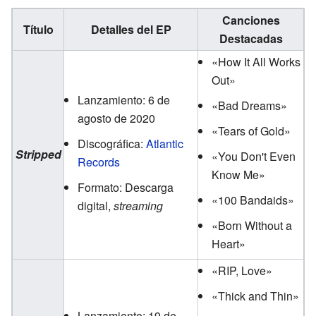
Canciones
Título
Detalles del EP
Destacadas
«How It All Works
Out»
Lanzamiento: 6 de
«Bad Dreams»
agosto de 2020
«Tears of Gold»
Discográfica:
Atlantic
Stripped
«You Don't Even
Records
Know Me»
Formato: Descarga
«100 Bandaids»
digital,
streaming
«Born Without a
Heart»
«RIP, Love»
«Thick and Thin»
Lanzamiento: 19 de