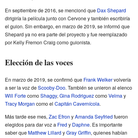
En septiembre de 2016, se mencionó que
Dax Shepard
dirigiría la película junto con Cervone y también escribiría
el guion. Sin embargo, en marzo de 2019, se informó que
Shepard ya no era parte del proyecto y fue reemplazado
por Kelly Fremon Craig como guionista.
Elección de las voces
En marzo de 2019, se confirmó que
Frank Welker
volvería
a ser la voz de
Scooby-Doo
. También se unieron al elenco
Will Forte
como
Shaggy
,
Gina Rodriguez
como
Velma
y
Tracy Morgan
como el
Capitán Cavernícola
.
Más tarde ese mes,
Zac Efron
y
Amanda Seyfried
fueron
elegidos para dar voz a
Fred
y
Daphne
. Es importante
saber que
Matthew Lillard
y
Gray Griffin
, quienes habían