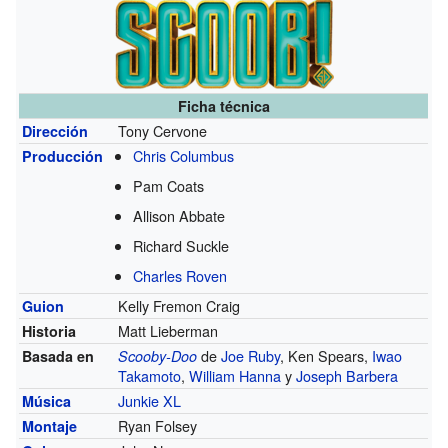
Ficha técnica
Tony Cervone
Dirección
Chris Columbus
Producción
Pam Coats
Allison Abbate
Richard Suckle
Charles Roven
Kelly Fremon Craig
Guion
Matt Lieberman
Historia
de
Joe Ruby
, Ken Spears,
Iwao
Basada en
Scooby-Doo
Takamoto
,
William Hanna
y
Joseph Barbera
Junkie XL
Música
Ryan Folsey
Montaje