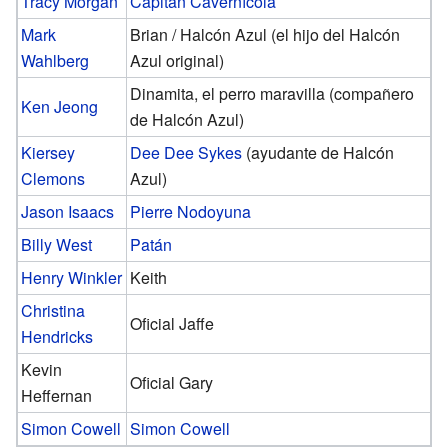
Tracy Morgan
Capitán Cavernícola
Mark
Brian / Halcón Azul (el hijo del Halcón
Wahlberg
Azul original)
Dinamita, el perro maravilla (compañero
Ken Jeong
de Halcón Azul)
Kiersey
Dee Dee Sykes
(ayudante de Halcón
Clemons
Azul)
Jason Isaacs
Pierre Nodoyuna
Billy West
Patán
Henry Winkler
Keith
Christina
Oficial Jaffe
Hendricks
Kevin
Oficial Gary
Heffernan
Simon Cowell
Simon Cowell