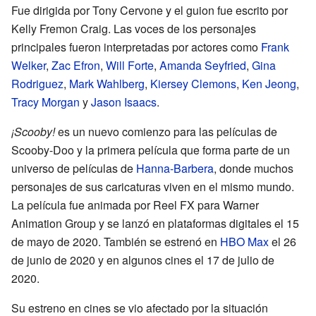
Fue dirigida por Tony Cervone y el guion fue escrito por
Kelly Fremon Craig. Las voces de los personajes
principales fueron interpretadas por actores como
Frank
Welker
,
Zac Efron
,
Will Forte
,
Amanda Seyfried
,
Gina
Rodriguez
,
Mark Wahlberg
,
Kiersey Clemons
,
Ken Jeong
,
Tracy Morgan
y
Jason Isaacs
.
¡Scooby!
es un nuevo comienzo para las películas de
Scooby-Doo y la primera película que forma parte de un
universo de películas de
Hanna-Barbera
, donde muchos
personajes de sus caricaturas viven en el mismo mundo.
La película fue animada por Reel FX para Warner
Animation Group y se lanzó en plataformas digitales el 15
de mayo de 2020. También se estrenó en
HBO Max
el 26
de junio de 2020 y en algunos cines el 17 de julio de
2020.
Su estreno en cines se vio afectado por la situación