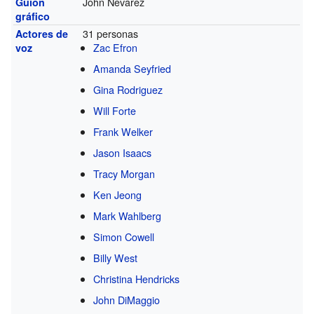
John Nevarez
Guion
gráfico
31 personas
Actores de
Zac Efron
voz
Amanda Seyfried
Gina Rodriguez
Will Forte
Frank Welker
Jason Isaacs
Tracy Morgan
Ken Jeong
Mark Wahlberg
Simon Cowell
Billy West
Christina Hendricks
John DiMaggio