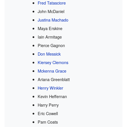
Fred Tatasciore
John McDaniel
Justina Machado
Maya Erskine
Iain Armitage
Pierce Gagnon
Don Messick
Kiersey Clemons
Mckenna Grace
Ariana Greenblatt
Henry Winkler
Kevin Heffernan
Harry Perry
Eric Cowell
Pam Coats