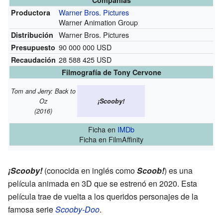
Compañías
Warner Bros. Pictures
Productora
Warner Animation Group
Warner Bros. Pictures
Distribución
90 000 000 USD
Presupuesto
28 588 425 USD
Recaudación
Filmografía de Tony Cervone
Tom and Jerry: Back to
Oz
¡Scooby!
(2016)
Ficha
en
IMDb
Ficha
en FilmAffinity
¡Scooby!
(conocida en inglés como
Scoob!
) es una
película animada en 3D que se estrenó en 2020. Esta
película trae de vuelta a los queridos personajes de la
famosa serie
Scooby-Doo
.