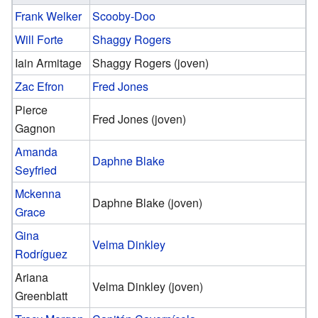
Frank Welker
Scooby-Doo
Will Forte
Shaggy Rogers
Iain Armitage
Shaggy Rogers (joven)
Zac Efron
Fred Jones
Pierce
Fred Jones (joven)
Gagnon
Amanda
Daphne Blake
Seyfried
Mckenna
Daphne Blake (joven)
Grace
Gina
Velma Dinkley
Rodríguez
Ariana
Velma Dinkley (joven)
Greenblatt