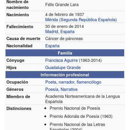
Nombre de
Félix Grande Lara
nacimiento
4 de febrero de 1937
Nacimiento
Mérida
(
Segunda República Española
)
30 de enero de 2014
Fallecimiento
Madrid
,
España
Cáncer de páncreas
Causa de muerte
España
Nacionalidad
Familia
Francisca Aguirre
(1963-2014)
Cónyuge
Guadalupe Grande
Hijos
Información profesional
Poeta
,
narrador
,
flamencólogo
Ocupación
Poesía
,
Narrativa
Géneros
Academia Norteamericana de la Lengua
Miembro de
Española
Premio Nacional de Poesía
Distinciones
Premio Adonáis de Poesía
(1963)
Premio Nacional de las Letras
Españolas
(2004)