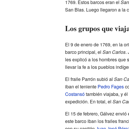
1769. Estos barcos eran el
San
San Blas. Luego llegaron a la c
Los grupos que viaj
El 9 de enero de 1769, en la or
barco principal, el
San Carlos
.
les explicó a los hombres que s
llevar la fe a los pueblos indíg
El fraile Parrón subió al
San Ca
iban el teniente
Pedro Fages
c
Costansó
también viajaba, y él
expedición. En total, el
San Car
El 15 de febrero, Gálvez envió 
este barco iban los frailes fra
con su capitán
Juan José Pére