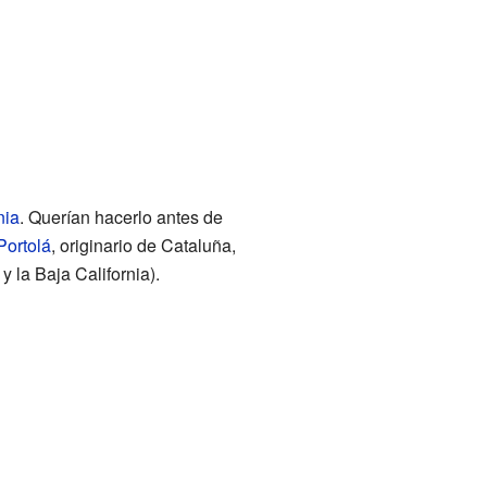
nia
. Querían hacerlo antes de
Portolá
, originario de Cataluña,
 y la Baja California).