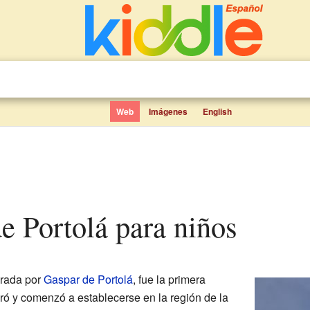
Web
Imágenes
English
de Portolá para niños
derada por
Gaspar de Portolá
, fue la primera
ó y comenzó a establecerse en la región de la