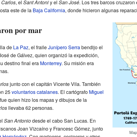
 Carlos
, el
Sant Antoni
y el
San José
. Los tres barcos cruzaron 
osta este de la
Baja California
, donde hicieron algunas reparac
aron por mar
illa de
La Paz
, el fraile
Junípero Serra
bendijo el
 José de Gálvez, quien organizó la expedición,
u destino final era
Monterrey
. Su misión era
enas.
rlos
junto con el capitán Vicente Vila. También
on 25
voluntarios catalanes
. El cartógrafo
Miguel
 fue quien hizo los mapas y dibujos de la
los
llevaba 62 personas.
el
San Antonio
desde el cabo San Lucas. En
nciscanos Joan Vizcaíno y Francesc Gómez, junto
Mapa
z Hernández
. Con marineros, cocineros y otros