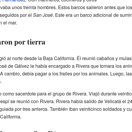
evaba unos treinta hombres. Estos barcos salieron antes que los
seguidos por el
San José
. Este era un barco adicional de sumin
n el mar.
ron por tierra
gió al norte desde la Baja California. Él reunió caballos y mula
José de Gálvez le había encargado a Rivera que tomara los anima
A cambio, debía pagar a los frailes por los animales. Luego, la
.
o como sacerdote para el grupo de Rivera. Viajó durante veintic
Crespí se reunió con Rivera. Rivera había salido de Velicatá el 
guiada por tres arrieros. También iban veinticinco soldados y 
California.