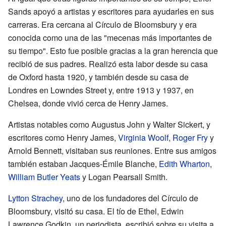
Sands apoyó a artistas y escritores para ayudarles en sus
carreras. Era cercana al Círculo de Bloomsbury y era
conocida como una de las "mecenas más importantes de
su tiempo". Esto fue posible gracias a la gran herencia que
recibió de sus padres. Realizó esta labor desde su casa
de Oxford hasta 1920, y también desde su casa de
Londres en Lowndes Street y, entre 1913 y 1937, en
Chelsea, donde vivió cerca de Henry James.
Artistas notables como Augustus John y Walter Sickert, y
escritores como Henry James,
Virginia Woolf
,
Roger Fry
y
Arnold Bennett, visitaban sus reuniones. Entre sus amigos
también estaban Jacques-Émile Blanche,
Edith Wharton
,
William Butler Yeats
y Logan Pearsall Smith.
Lytton Strachey
, uno de los fundadores del Círculo de
Bloomsbury, visitó su casa. El tío de Ethel, Edwin
Lawrence Godkin, un periodista, escribió sobre su visita a