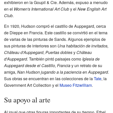
exhibieron en la Goupil & Cie. Además, expuso a menudo
en el
Women's International Art Club
y el
New English Art
Club
.
En 1920, Hudson compró el castillo de Auppegard, cerca
de Dieppe en Francia. Este castillo se convirtió en el tema
de varias de las pinturas de Sands. Algunos ejemplos de
sus pinturas de interiores son
Una habitación de invitados,
Château d'Auppegard
,
Puertas dobles
y
Château
d'Auppegard
. También pintó paisajes como
Iglesia de
Auppegard desde el Castillo, Francia
y un retrato de su
amiga,
Nan Hudson jugando a la paciencia en Auppegard
.
Sus obras se encuentran en las colecciones de la
Tate
, la
Government Art Collection y el
Museo Fitzwilliam
.
Su apoyo al arte
Al igual que otras figuras importantes de su tiempo, Ethel