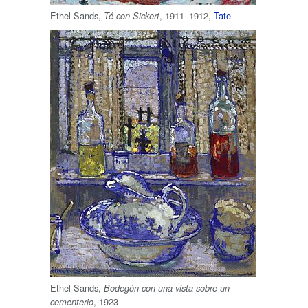
Ethel Sands,
, 1911–1912,
Tate
Té con Sickert
Ethel Sands,
Bodegón con una vista sobre un
, 1923
cementerio