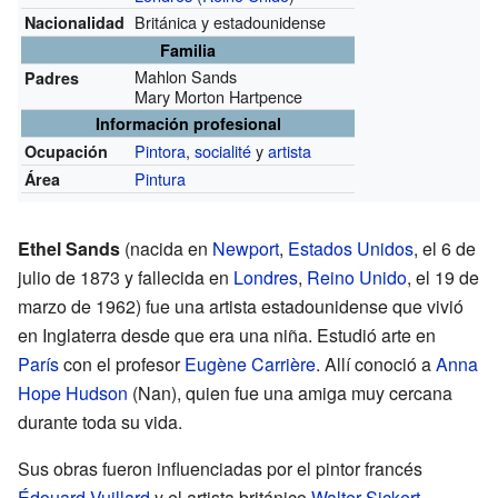
Británica y estadounidense
Nacionalidad
Familia
Mahlon Sands
Padres
Mary Morton Hartpence
Información profesional
Pintora
,
socialité
y
artista
Ocupación
Pintura
Área
Ethel Sands
(nacida en
Newport
,
Estados Unidos
, el 6 de
julio de 1873 y fallecida en
Londres
,
Reino Unido
, el 19 de
marzo de 1962) fue una artista estadounidense que vivió
en Inglaterra desde que era una niña. Estudió arte en
París
con el profesor
Eugène Carrière
. Allí conoció a
Anna
Hope Hudson
(Nan), quien fue una amiga muy cercana
durante toda su vida.
Sus obras fueron influenciadas por el pintor francés
Édouard Vuillard
y el artista británico
Walter Sickert
.