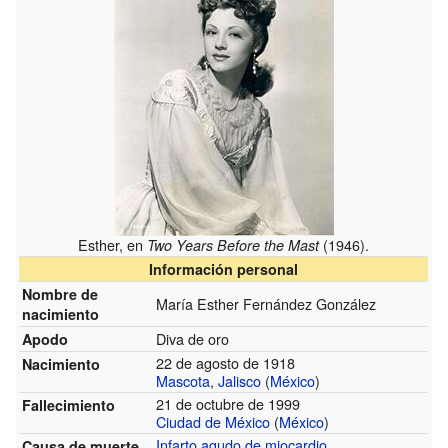
Esther, en
(1946).
Two Years Before the Mast
Información personal
Nombre de
María Esther Fernández González
nacimiento
Diva de oro
Apodo
22 de agosto de 1918
Nacimiento
Mascota
,
Jalisco
(
México
)
21 de octubre de 1999
Fallecimiento
Ciudad de México
(
México
)
Infarto agudo de miocardio
Causa de muerte