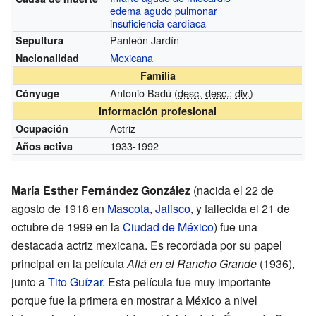
edema agudo pulmonar
insuficiencia cardíaca
Panteón Jardín
Sepultura
Mexicana
Nacionalidad
Familia
Antonio Badú (
desc.
-
desc.
;
div.
)
Cónyuge
Información profesional
Actriz
Ocupación
1933-1992
Años activa
María Esther Fernández González
(nacida el 22 de
agosto de 1918 en
Mascota
,
Jalisco
, y fallecida el 21 de
octubre de 1999 en la
Ciudad de México
) fue una
destacada actriz mexicana. Es recordada por su papel
principal en la película
Allá en el Rancho Grande
(1936),
junto a
Tito Guízar
. Esta película fue muy importante
porque fue la primera en mostrar a México a nivel