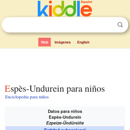
Web
Imágenes
English
Espès-Undurein para niños
Enciclopedia para niños
Datos para niños
Espès-Undurein
Ezpeize-Ündüreiñe
Entidad subnacional