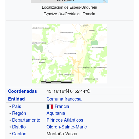
Localización de Espès-Undurein
Ezpeize-Ündüreiñe
en Francia
43°16′16″N
0°52′44″O
Coordenadas
Comuna francesa
Entidad
•
País
Francia
•
Región
Aquitania
•
Departamento
Pirineos Atlánticos
•
Distrito
Oloron-Sainte-Marie
•
Cantón
Montaña Vasca