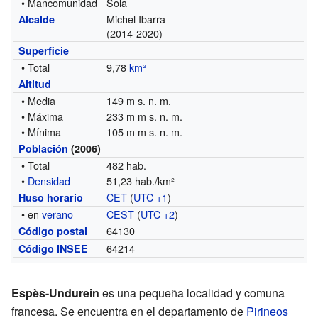
• Mancomunidad
Sola
Michel Ibarra
Alcalde
(2014-2020)
Superficie
• Total
9,78
km²
Altitud
• Media
149 m s. n. m.
• Máxima
233 m m s. n. m.
• Mínima
105 m m s. n. m.
Población
(2006)
• Total
482 hab.
•
Densidad
51,23 hab./km²
CET
(
UTC +1
)
Huso horario
• en
verano
CEST
(
UTC +2
)
64130
Código postal
64214
Código INSEE
Espès-Undurein
es una pequeña localidad y comuna
francesa. Se encuentra en el departamento de
Pirineos