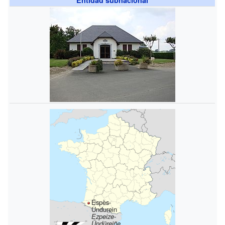
Espès-
Undurein
Ezpeize-
Ündüreiñe